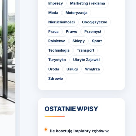
Imprezy
Marketing i reklama
Moda
Motoryzacja
Nieruchomości
Obcojęzyczne
Praca
Prawo
Przemysł
Rolnictwo
Sklepy
Sport
Technologia
Transport
Turystyka
Ukryte Zajawki
Uroda
Usługi
Wnętrza
Zdrowie
OSTATNIE WPISY
Ile kosztują implanty zębów w