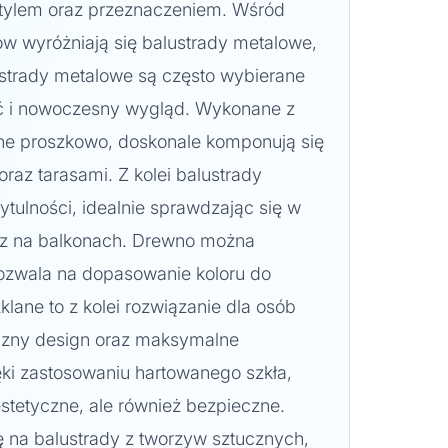
 stylem oraz przeznaczeniem. Wśród
ów wyróżniają się balustrady metalowe,
ustrady metalowe są często wybierane
ść i nowoczesny wygląd. Wykonane z
ane proszkowo, doskonale komponują się
az tarasami. Z kolei balustrady
ytulności, idealnie sprawdzając się w
z na balkonach. Drewno można
ozwala na dopasowanie koloru do
zklane to z kolei rozwiązanie dla osób
yczny design oraz maksymalne
ięki zastosowaniu hartowanego szkła,
 estetyczne, ale również bezpieczne.
 na balustrady z tworzyw sztucznych,