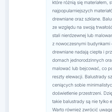
które różnią się materiałem,
najpopularniejszych materiał
drewniane oraz szklane. Bal
ze względu na swoją trwało
stali nierdzewnej lub malow
z nowoczesnymi budynkami or
drewniane nadają ciepła i prz
domach jednorodzinnych ora
malować lub bejcować, co p
reszty elewacji. Balustrady s
ceniących sobie minimalist
doświetlenie przestrzeni. Dz
takie balustrady są nie tylko
Warto również zwrócić uwagę