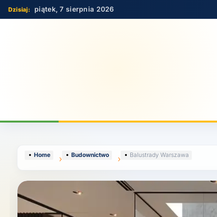
Skip
piątek, 7 sierpnia 2026
to
content
Home
Budownictwo
Balustrady Warszawa