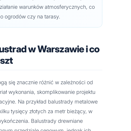
 działanie warunków atmosferycznych, co
o ogrodów czy na tarasy.
lustrad w Warszawie i co
szt
ą się znacznie różnić w zależności od
eriał wykonania, skomplikowanie projektu
acyjne. Na przykład balustrady metalowe
ilku tysięcy złotych za metr bieżący, w
z wykończenia. Balustrady drewniane
bnym przedziale cenowym, jednak ich