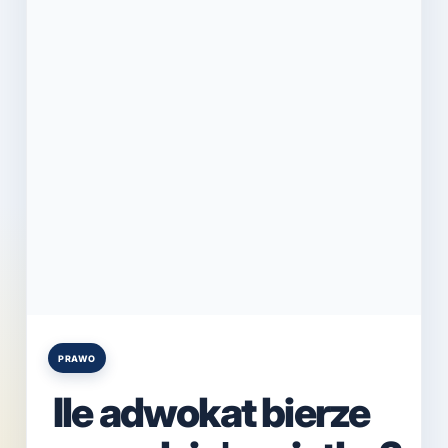
PRAWO
Posted
in
Ile adwokat bierze