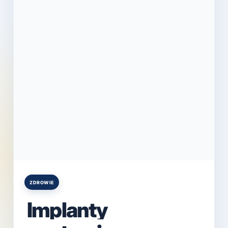
ZDROWIE
Posted
in
Implanty