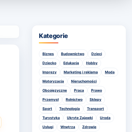
Kategorie
Biznes
Budownictwo
Dzieci
Dziecko
Edukacja
Hobby
Imprezy
Marketing i reklama
Moda
Motoryzacja
Nieruchomości
Obcojęzyczne
Praca
Prawo
Przemysł
Rolnictwo
Sklepy
Sport
Technologia
Transport
Turystyka
Ukryte Zajawki
Uroda
Usługi
Wnętrza
Zdrowie