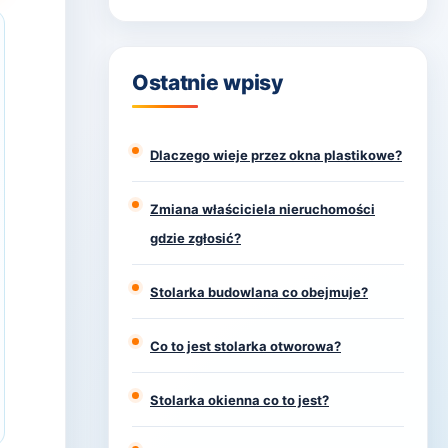
Ostatnie wpisy
Dlaczego wieje przez okna plastikowe?
Zmiana właściciela nieruchomości
gdzie zgłosić?
Stolarka budowlana co obejmuje?
Co to jest stolarka otworowa?
Stolarka okienna co to jest?