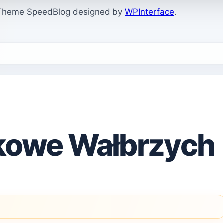
. Theme SpeedBlog designed by
WPInterface
.
nkowe Wałbrzych