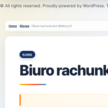
© All rights reserved. Proudly powered by WordPress
Home
Biznes
Biuro rachunkowe Wałbrzych
Posted
BIZNES
in
Biuro rachu