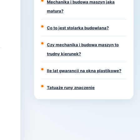
Mechanika i budowa maszyn jaka
matura?
Co to jest stolarka budowlana?
Czy mechanika i budowa maszyn to
trudny kierunek?
Ile lat gwarancji na okna plastikowe?
Tatuaże runy znaczenie