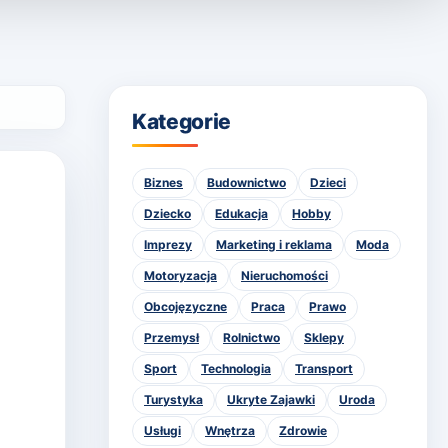
Kategorie
Biznes
Budownictwo
Dzieci
Dziecko
Edukacja
Hobby
Imprezy
Marketing i reklama
Moda
Motoryzacja
Nieruchomości
Obcojęzyczne
Praca
Prawo
Przemysł
Rolnictwo
Sklepy
Sport
Technologia
Transport
Turystyka
Ukryte Zajawki
Uroda
Usługi
Wnętrza
Zdrowie