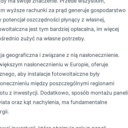
ażdy ma swoje znaczenie. Przede wszystkim,
j. Im wyższe rachunki za prąd generuje gospodarstwo
 potencjał oszczędności płynący z własnej,
owoltaiczna jest tym bardziej opłacalna, im więcej
ośrednio zużyć na własne potrzeby.
ja geograficzna i związane z nią nasłonecznienie.
jwiększym nasłonecznieniu w Europie, oferuje
znego, aby instalacje fotowoltaiczne były
łonecznieniu między poszczególnymi regionami
tu z inwestycji. Dodatkowo, sposób montażu paneli
wiata oraz kąt nachylenia, ma fundamentalne
gii.