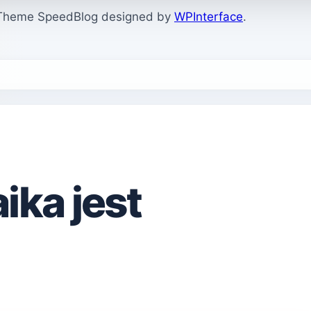
. Theme SpeedBlog designed by
WPInterface
.
ika jest