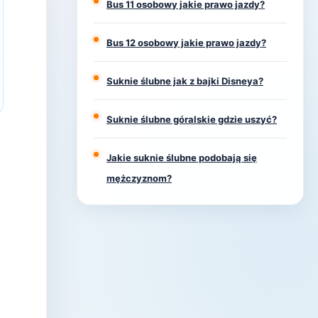
Bus 11 osobowy jakie prawo jazdy?
Bus 12 osobowy jakie prawo jazdy?
Suknie ślubne jak z bajki Disneya?
Suknie ślubne góralskie gdzie uszyć?
Jakie suknie ślubne podobają się
mężczyznom?
j