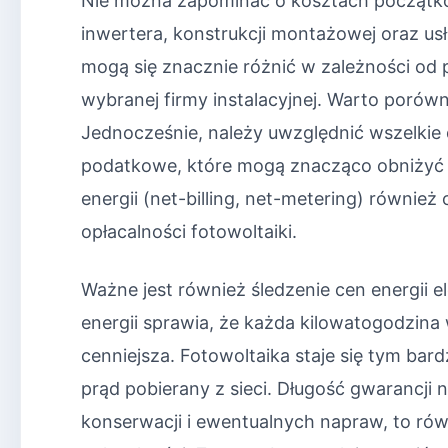
Nie można zapominać o kosztach początkow
inwertera, konstrukcji montażowej oraz us
mogą się znacznie różnić w zależności od 
wybranej firmy instalacyjnej. Warto poró
Jednocześnie, należy uwzględnić wszelkie
podatkowe, które mogą znacząco obniżyć f
energii (net-billing, net-metering) równie
opłacalności fotowoltaiki.
Ważne jest również śledzenie cen energii 
energii sprawia, że każda kilowatogodzin
cenniejsza. Fotowoltaika staje się tym bard
prąd pobierany z sieci. Długość gwarancji n
konserwacji i ewentualnych napraw, to rów