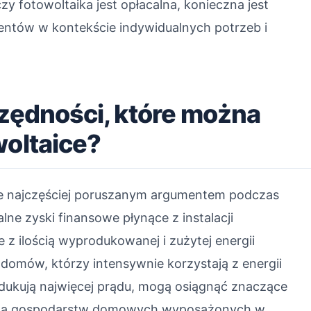
czy fotowoltaika jest opłacalna, konieczna jest
entów w kontekście indywidualnych potrzeb i
czędności, które można
woltaice?
e najczęściej poruszanym argumentem podczas
alne zyski finansowe płynące z instalacji
 z ilością wyprodukowanej i zużytej energii
 domów, którzy intensywnie korzystają z energii
rodukują najwięcej prądu, mogą osiągnąć znaczące
zcza gospodarstw domowych wyposażonych w