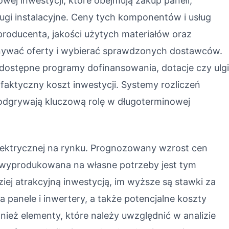
ej inwestycji, które obejmują zakup paneli,
ługi instalacyjne. Ceny tych komponentów i usług
producenta, jakości użytych materiałów oraz
wnywać oferty i wybierać sprawdzonych dostawców.
 dostępne programy dofinansowania, dotacje czy ulg
aktyczny koszt inwestycji. Systemy rozliczeń
ż odgrywają kluczową rolę w długoterminowej
elektrycznej na rynku. Prognozowany wzrost cen
a wyprodukowana na własne potrzeby jest tym
ziej atrakcyjną inwestycją, im wyższe są stawki za
a panele i inwertery, a także potencjalne koszty
nież elementy, które należy uwzględnić w analizie