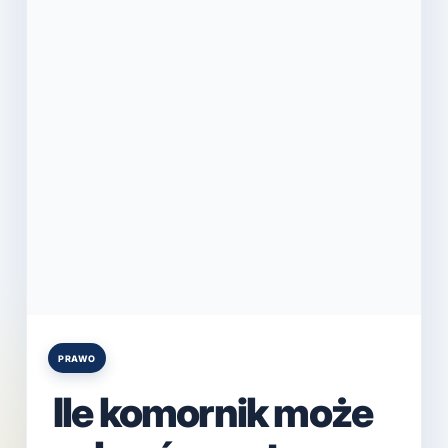
PRAWO
Posted
in
Ile komornik może