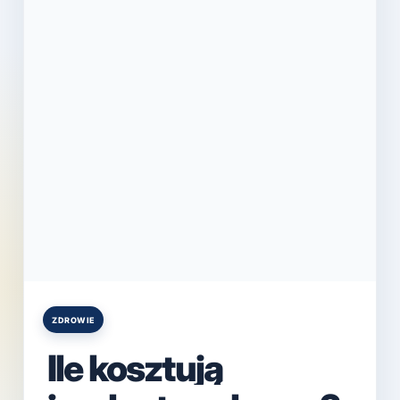
ZDROWIE
Posted
in
Ile kosztują