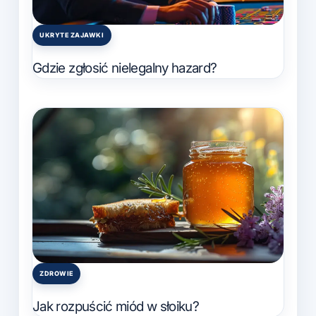
UKRYTE ZAJAWKI
Posted
in
Gdzie zgłosić nielegalny hazard?
ZDROWIE
Posted
in
Jak rozpuścić miód w słoiku?