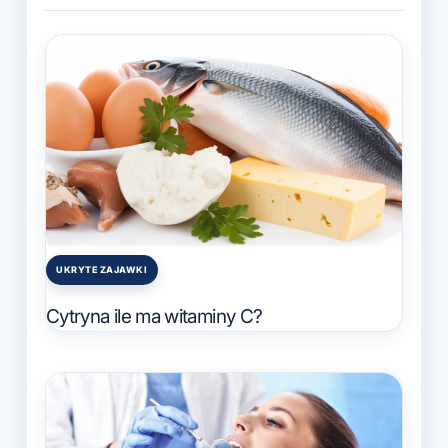
UKRYTE ZAJAWKI
Posted
in
Cytryna ile ma witaminy C?