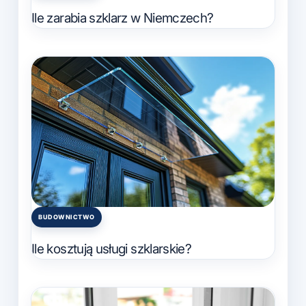
in
Ile zarabia szklarz w Niemczech?
BUDOWNICTWO
Posted
in
Ile kosztują usługi szklarskie?