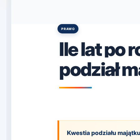
PRAWO
Posted
in
Ile lat po
podział m
Kwestia podziału majątk