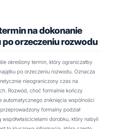
 termin na dokonanie
u po orzeczeniu rozwodu
iśle określony termin, który ograniczałby
majątku po orzeczeniu rozwodu. Oznacza
oretycznie nieograniczony czas na
ch. Rozwód, choć formalnie kończy
e automatycznego zniknięcia wspólności
e przeprowadzony formalny podział
ą współwłaścicielami dorobku, który nabyli
st to kluczowa informacja, która często