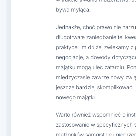
bywa myląca.
Jednakże, choć prawo nie narz
długotrwałe zaniedbanie tej kwe
praktyce, im dłużej zwlekamy z 
negocjacje, a dowody dotycząc
majątku mogą ulec zatarciu. Pon
międzyczasie zawrze nowy zwią
jeszcze bardziej skomplikować,
nowego majątku.
Warto również wspomnieć o insty
zastosowanie w specyficznych sy
małżonków samoistnie i nieprze