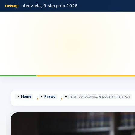
Skip
niedziela, 9 sierpnia 2026
to
content
Home
Prawo
Ile lat po rozwodzie podział majątku?