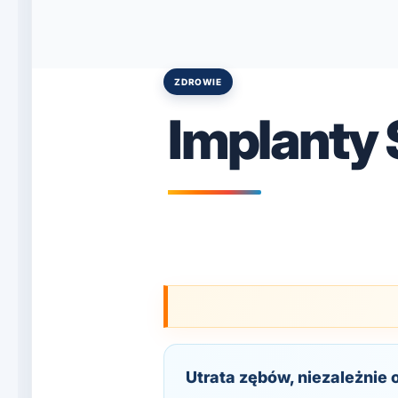
ZDROWIE
Posted
in
Implanty 
Utrata zębów, niezależnie