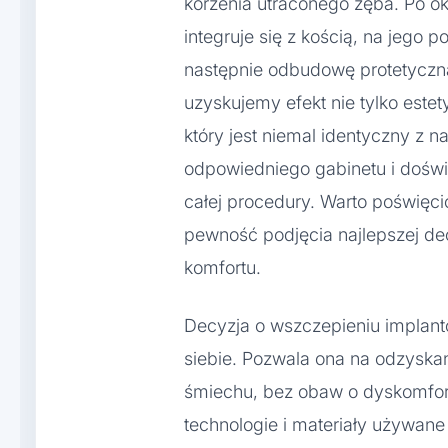
korzenia utraconego zęba. Po ok
integruje się z kością, na jego p
następnie odbudowę protetyczną
uzyskujemy efekt nie tylko este
który jest niemal identyczny z 
odpowiedniego gabinetu i doświ
całej procedury. Warto poświęci
pewność podjęcia najlepszej dec
komfortu.
Decyzja o wszczepieniu implant
siebie. Pozwala ona na odzyska
śmiechu, bez obaw o dyskomfort
technologie i materiały używane