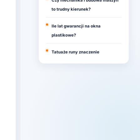
Czy mechanika i budowa maszyn
to trudny kierunek?
Ile lat gwarancji na okna
plastikowe?
Tatuaże runy znaczenie