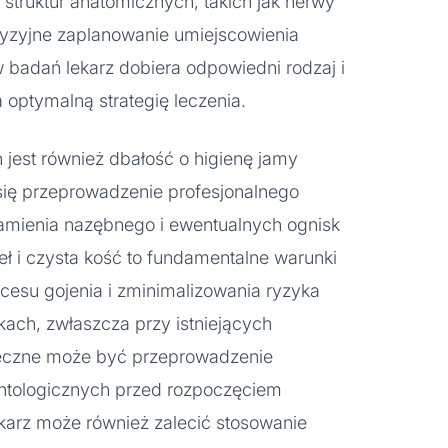
 struktur anatomicznych, takich jak nerwy
cyzyjne zaplanowanie umiejscowienia
 badań lekarz dobiera odpowiedni rodzaj i
a optymalną strategię leczenia.
est również dbałość o higienę jamy
 się przeprowadzenie profesjonalnego
amienia nazębnego i ewentualnych ognisk
ł i czysta kość to fundamentalne warunki
cesu gojenia i zminimalizowania ryzyka
kach, zwłaszcza przy istniejących
ieczne może być przeprowadzenie
ntologicznych przed rozpoczęciem
ekarz może również zalecić stosowanie