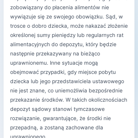
zobowiązany do płacenia alimentów nie
wywiązuje się ze swojego obowiązku. Sąd, w
trosce o dobro dziecka, może nakazać złożenie
określonej sumy pieniędzy lub regularnych rat
alimentacyjnych do depozytu, który będzie
następnie przekazywany na bieżąco
uprawnionemu. Inne sytuacje mogą
obejmować przypadki, gdy miejsce pobytu
dziecka lub jego przedstawiciela ustawowego
nie jest znane, co uniemożliwia bezpośrednie
przekazanie środków. W takich okolicznościach
depozyt sądowy stanowi tymczasowe
rozwiązanie, gwarantujące, że środki nie
przepadną, a zostaną zachowane dla
uprawnionego.