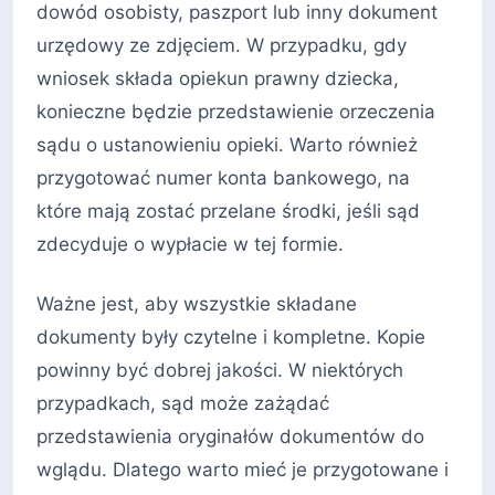
dowód osobisty, paszport lub inny dokument
urzędowy ze zdjęciem. W przypadku, gdy
wniosek składa opiekun prawny dziecka,
konieczne będzie przedstawienie orzeczenia
sądu o ustanowieniu opieki. Warto również
przygotować numer konta bankowego, na
które mają zostać przelane środki, jeśli sąd
zdecyduje o wypłacie w tej formie.
Ważne jest, aby wszystkie składane
dokumenty były czytelne i kompletne. Kopie
powinny być dobrej jakości. W niektórych
przypadkach, sąd może zażądać
przedstawienia oryginałów dokumentów do
wglądu. Dlatego warto mieć je przygotowane i