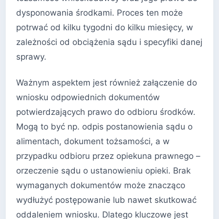
dysponowania środkami. Proces ten może
potrwać od kilku tygodni do kilku miesięcy, w
zależności od obciążenia sądu i specyfiki danej
sprawy.
Ważnym aspektem jest również załączenie do
wniosku odpowiednich dokumentów
potwierdzających prawo do odbioru środków.
Mogą to być np. odpis postanowienia sądu o
alimentach, dokument tożsamości, a w
przypadku odbioru przez opiekuna prawnego –
orzeczenie sądu o ustanowieniu opieki. Brak
wymaganych dokumentów może znacząco
wydłużyć postępowanie lub nawet skutkować
oddaleniem wniosku. Dlatego kluczowe jest