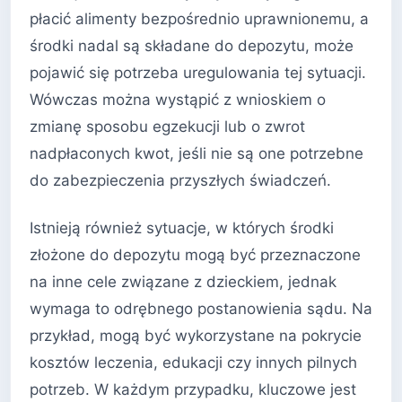
płacić alimenty bezpośrednio uprawnionemu, a
środki nadal są składane do depozytu, może
pojawić się potrzeba uregulowania tej sytuacji.
Wówczas można wystąpić z wnioskiem o
zmianę sposobu egzekucji lub o zwrot
nadpłaconych kwot, jeśli nie są one potrzebne
do zabezpieczenia przyszłych świadczeń.
Istnieją również sytuacje, w których środki
złożone do depozytu mogą być przeznaczone
na inne cele związane z dzieckiem, jednak
wymaga to odrębnego postanowienia sądu. Na
przykład, mogą być wykorzystane na pokrycie
kosztów leczenia, edukacji czy innych pilnych
potrzeb. W każdym przypadku, kluczowe jest