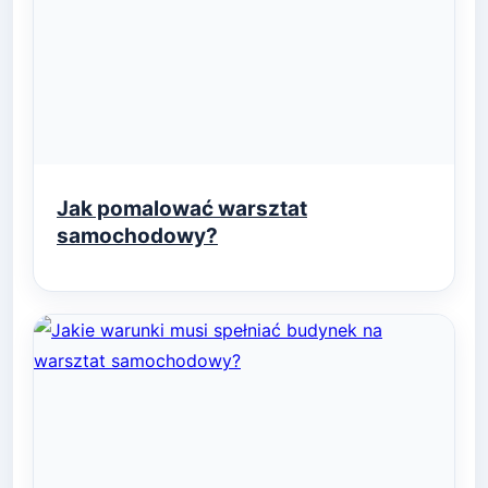
Jak pomalować warsztat
samochodowy?