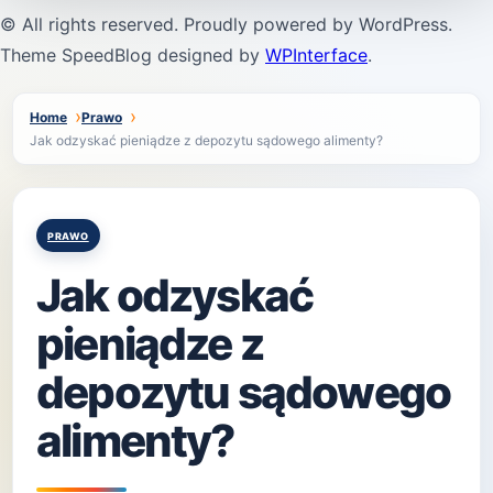
© All rights reserved. Proudly powered by WordPress.
Theme SpeedBlog designed by
WPInterface
.
Home
Prawo
Jak odzyskać pieniądze z depozytu sądowego alimenty?
Posted
PRAWO
in
Jak odzyskać
pieniądze z
depozytu sądowego
alimenty?