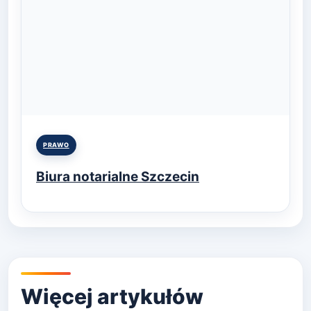
Posted
PRAWO
in
Biura notarialne Szczecin