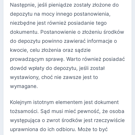
Następnie, jeśli pieniądze zostały złożone do
depozytu na mocy innego postanowienia,
niezbędne jest również posiadanie tego
dokumentu. Postanowienie o złożeniu środków
do depozytu powinno zawierać informacje o
kwocie, celu złożenia oraz sądzie
prowadzącym sprawę. Warto również posiadać
dowód wpłaty do depozytu, jeśli został
wystawiony, choć nie zawsze jest to
wymagane.
Kolejnym istotnym elementem jest dokument
tożsamości. Sąd musi mieć pewność, że osoba
występująca o zwrot środków jest rzeczywiście
uprawniona do ich odbioru. Może to być