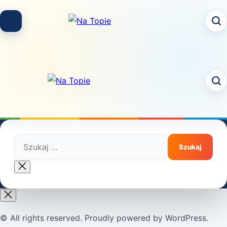
Skip
to
content
Szukaj:
Close
search
© All rights reserved. Proudly powered by WordPress.