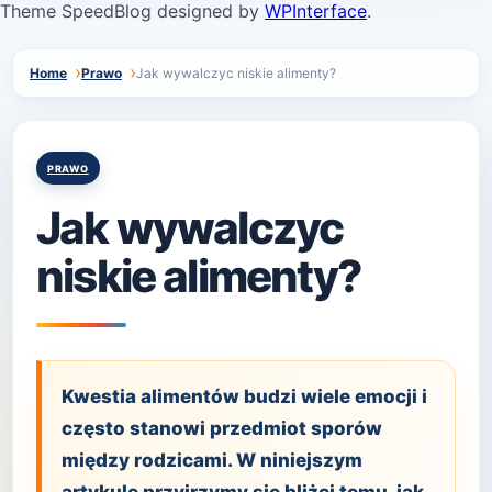
Theme SpeedBlog designed by
WPInterface
.
Home
Prawo
Jak wywalczyc niskie alimenty?
Posted
PRAWO
in
Jak wywalczyc
niskie alimenty?
Kwestia alimentów budzi wiele emocji i
często stanowi przedmiot sporów
między rodzicami. W niniejszym