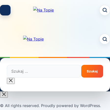
Skip
to
content
Szukaj:
Close
search
© All rights reserved. Proudly powered by WordPress.