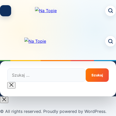
Skip
to
content
Szukaj:
Close
search
© All rights reserved. Proudly powered by WordPress.