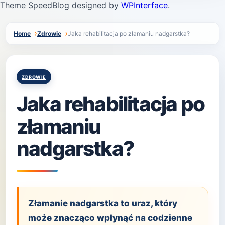
Theme SpeedBlog designed by
WPInterface
.
Home
Zdrowie
Jaka rehabilitacja po złamaniu nadgarstka?
Posted
ZDROWIE
in
Jaka rehabilitacja po
złamaniu
nadgarstka?
Złamanie nadgarstka to uraz, który
może znacząco wpłynąć na codzienne