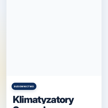
BUDOWNICTWO
Posted
in
Klimatyzatory