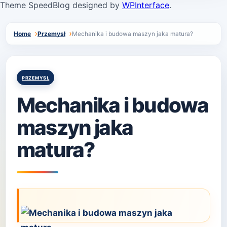
Theme SpeedBlog designed by
WPInterface
.
Home
Przemysł
Mechanika i budowa maszyn jaka matura?
Posted
PRZEMYSŁ
in
Mechanika i budowa
maszyn jaka
matura?