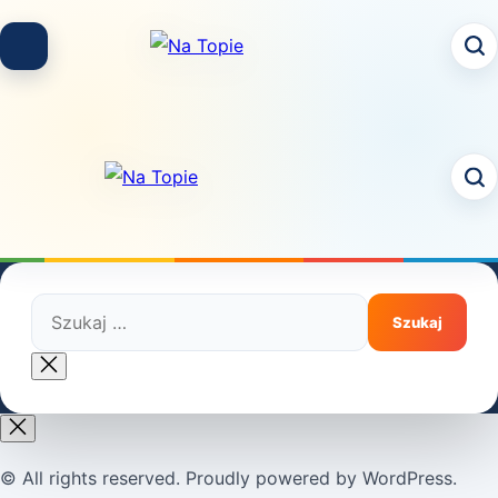
Skip
to
content
Szukaj:
Close
search
© All rights reserved. Proudly powered by WordPress.