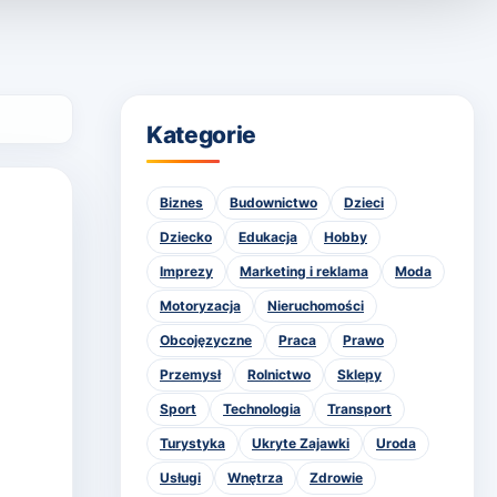
Kategorie
Biznes
Budownictwo
Dzieci
Dziecko
Edukacja
Hobby
Imprezy
Marketing i reklama
Moda
Motoryzacja
Nieruchomości
Obcojęzyczne
Praca
Prawo
Przemysł
Rolnictwo
Sklepy
Sport
Technologia
Transport
Turystyka
Ukryte Zajawki
Uroda
Usługi
Wnętrza
Zdrowie