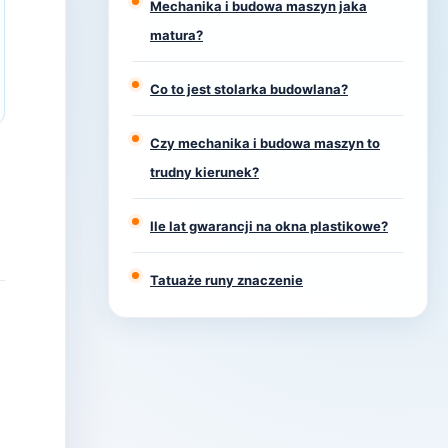
Mechanika i budowa maszyn jaka
matura?
Co to jest stolarka budowlana?
Czy mechanika i budowa maszyn to
trudny kierunek?
Ile lat gwarancji na okna plastikowe?
Tatuaże runy znaczenie