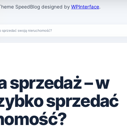
. Theme SpeedBlog designed by
WPInterface
.
ko sprzedać swoją nieruchomość?
a sprzedaż – w
szybko sprzedać
chomość?