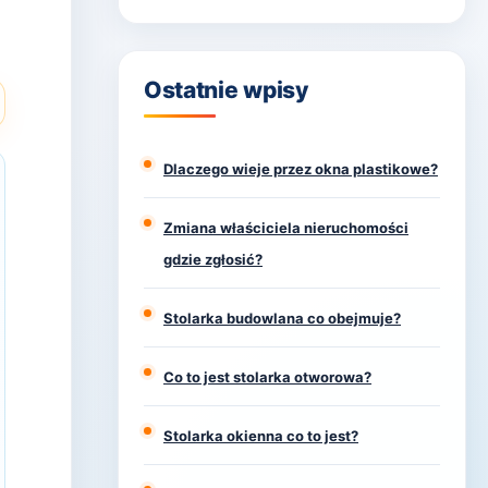
Ostatnie wpisy
Dlaczego wieje przez okna plastikowe?
Zmiana właściciela nieruchomości
gdzie zgłosić?
Stolarka budowlana co obejmuje?
Co to jest stolarka otworowa?
Stolarka okienna co to jest?