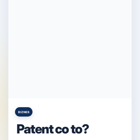
BIZNES
Posted
in
Patent co to?