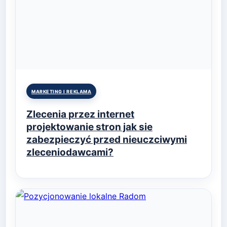
Posted
MARKETING I REKLAMA
in
Zlecenia przez internet
projektowanie stron jak sie
zabezpieczyć przed nieuczciwymi
zleceniodawcami?