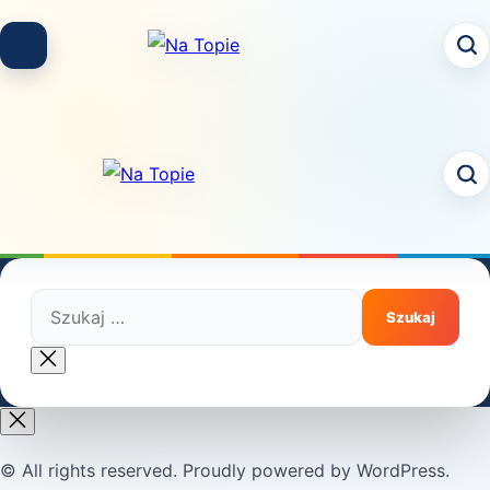
Skip
to
content
Szukaj:
Close
search
© All rights reserved. Proudly powered by WordPress.