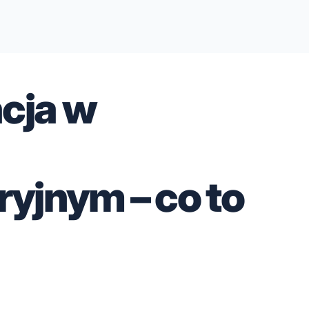
acja w
yjnym – co to