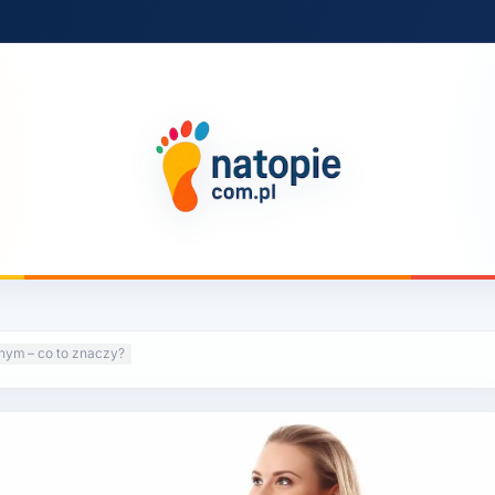
jnym – co to znaczy?