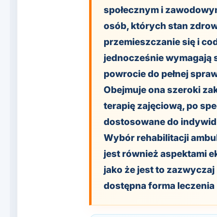
społecznym i zawodowym.
osób, których stan zdro
przemieszczanie się i co
jednocześnie wymagają 
powrocie do pełnej spraw
Obejmuje ona szeroki zakre
terapię zajęciową, po spe
dostosowane do indywidu
Wybór rehabilitacji amb
jest również aspektami e
jako że jest to zazwyczaj
dostępna forma leczenia n