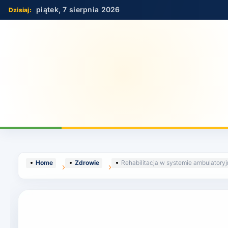
Skip
piątek, 7 sierpnia 2026
to
content
Home
Zdrowie
Rehabilitacja w systemie ambulatory