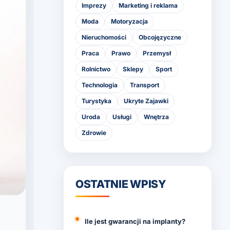
Imprezy
Marketing i reklama
Moda
Motoryzacja
Nieruchomości
Obcojęzyczne
Praca
Prawo
Przemysł
Rolnictwo
Sklepy
Sport
Technologia
Transport
Turystyka
Ukryte Zajawki
Uroda
Usługi
Wnętrza
Zdrowie
OSTATNIE WPISY
Ile jest gwarancji na implanty?