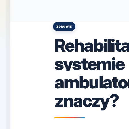
ZDROWIE
Posted
in
Rehabilit
systemie
ambulator
znaczy?