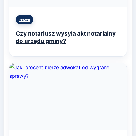
Posted
PRAWO
in
Czy notariusz wysyła akt notarialny
do urzędu gminy?