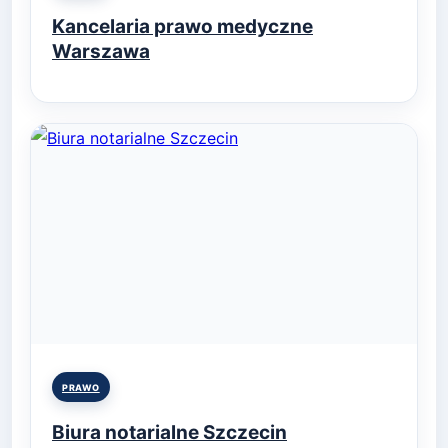
in
Kancelaria prawo medyczne
Warszawa
Posted
PRAWO
in
Biura notarialne Szczecin