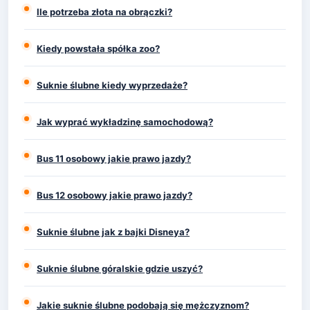
Ile potrzeba złota na obrączki?
Kiedy powstała spółka zoo?
Suknie ślubne kiedy wyprzedaże?
Jak wyprać wykładzinę samochodową?
Bus 11 osobowy jakie prawo jazdy?
Bus 12 osobowy jakie prawo jazdy?
Suknie ślubne jak z bajki Disneya?
Suknie ślubne góralskie gdzie uszyć?
Jakie suknie ślubne podobają się mężczyznom?