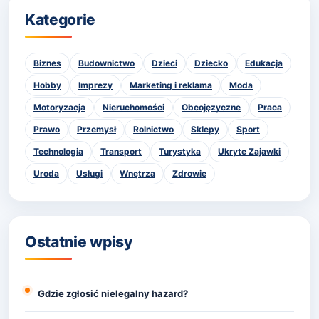
Kategorie
Biznes
Budownictwo
Dzieci
Dziecko
Edukacja
Hobby
Imprezy
Marketing i reklama
Moda
Motoryzacja
Nieruchomości
Obcojęzyczne
Praca
Prawo
Przemysł
Rolnictwo
Sklepy
Sport
Technologia
Transport
Turystyka
Ukryte Zajawki
Uroda
Usługi
Wnętrza
Zdrowie
Ostatnie wpisy
Gdzie zgłosić nielegalny hazard?