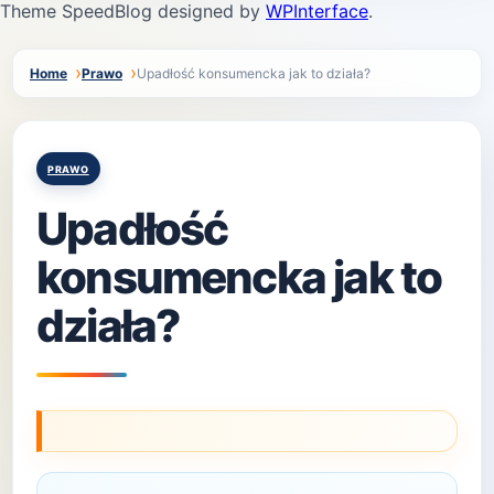
Theme SpeedBlog designed by
WPInterface
.
Home
Prawo
Upadłość konsumencka jak to działa?
Posted
PRAWO
in
Upadłość
konsumencka jak to
działa?