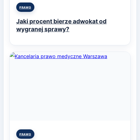
Posted
PRAWO
in
Jaki procent bierze adwokat od
wygranej sprawy?
Posted
PRAWO