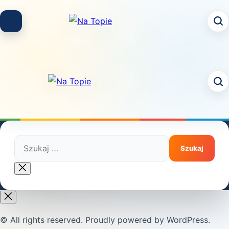
Skip
to
content
Szukaj:
Close
search
© All rights reserved. Proudly powered by WordPress.