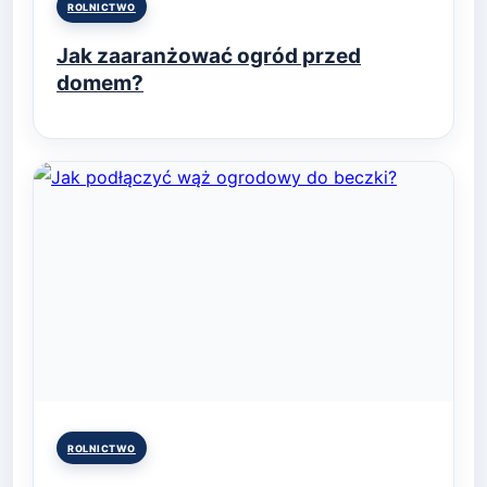
Posted
ROLNICTWO
in
Jak zaaranżować ogród przed
domem?
Posted
ROLNICTWO
in