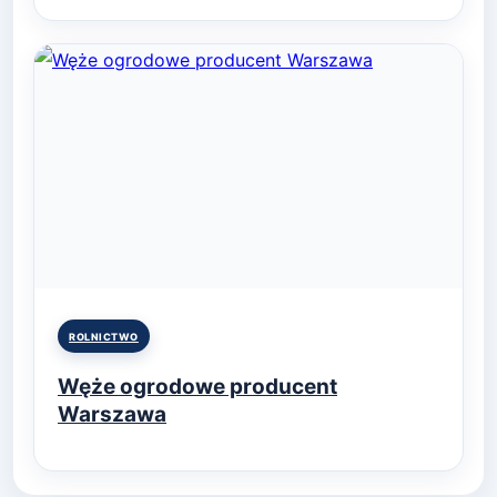
Posted
ROLNICTWO
in
Węże ogrodowe producent
Warszawa