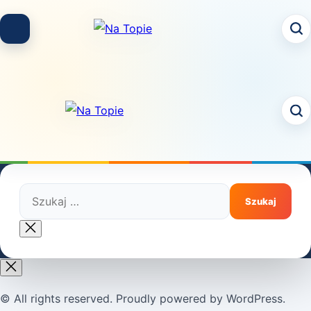
Skip
to
content
Szukaj:
Close
search
© All rights reserved. Proudly powered by WordPress.