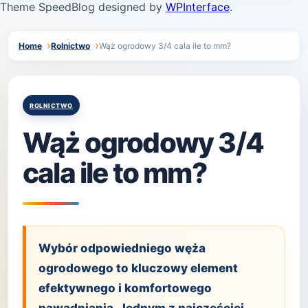
Theme SpeedBlog designed by
WPInterface
.
Home
Rolnictwo
Wąż ogrodowy 3/4 cala ile to mm?
Posted
ROLNICTWO
in
Wąż ogrodowy 3/4
cala ile to mm?
Wybór odpowiedniego węża
ogrodowego to kluczowy element
efektywnego i komfortowego