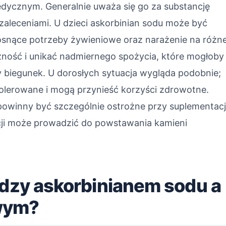
edycznym. Generalnie uważa się go za substancję
zaleceniami. U dzieci askorbinian sodu może być
rosnące potrzeby żywieniowe oraz narażenie na różn
żność i unikać nadmiernego spożycia, które mogłoby
biegunek. U dorosłych sytuacja wygląda podobnie;
olerowane i mogą przynieść korzyści zdrowotne.
powinny być szczególnie ostrożne przy suplementacj
cji może prowadzić do powstawania kamieni
ędzy askorbinianem sodu a
wym?