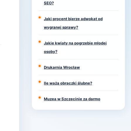
SEO?
Jaki procent bierze adwokat od
wygranej sprawy?
Jakie kwiaty na pogrzebie młodej
osoby?
Drukarnia Wrocław
Ile ważą obrączki ślubne?
Muzea w Szczecinie za darmo