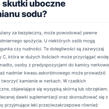
e skutki uboczne
nianu sodu?
uważany za bezpieczny, może powodować pewne
admiernego spożycia. U niektórych osób mogą
egunka czy nudności. Te dolegliwości są zazwyczaj
 C, która w dużych ilościach może przyciągać wodę
 Ponadto, osoby z predyspozycjami do kamicy nerkowe
eważ nadmiar kwasu askorbinowego może prowadzić
tworzyć kamienie w nerkach. W rzadkich
zne, objawiające się wysypką skórną lub obrzękiem.
lecanej dawki suplementacji oraz skonsultować się z
by przyjmujące leki przeciwzakrzepowe również