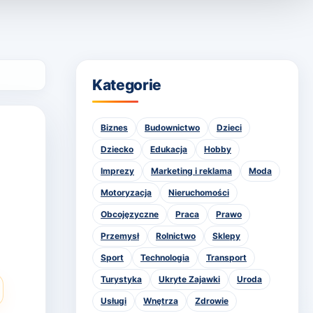
Kategorie
Biznes
Budownictwo
Dzieci
Dziecko
Edukacja
Hobby
Imprezy
Marketing i reklama
Moda
Motoryzacja
Nieruchomości
Obcojęzyczne
Praca
Prawo
Przemysł
Rolnictwo
Sklepy
Sport
Technologia
Transport
Turystyka
Ukryte Zajawki
Uroda
Usługi
Wnętrza
Zdrowie