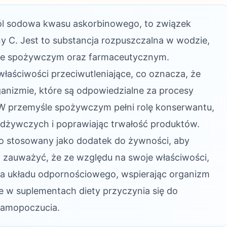
sól sodowa kwasu askorbinowego, to związek
y C. Jest to substancja rozpuszczalna w wodzie,
śle spożywczym oraz farmaceutycznym.
właściwości przeciwutleniające, co oznacza, że
anizmie, które są odpowiedzialne za procesy
. W przemyśle spożywczym pełni rolę konserwantu,
 odżywczych i poprawiając trwałość produktów.
to stosowany jako dodatek do żywności, aby
eż zauważyć, że ze względu na swoje właściwości,
la układu odpornościowego, wspierając organizm
e w suplementach diety przyczynia się do
samopoczucia.