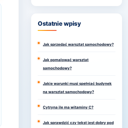
Ostatnie wpisy
Jak sprzedać warsztat samochodowy?
Jak pomalować warsztat
samochodowy?
Jakie warunki musi spełniać budynek
na warsztat samochodowy?
Cytryna ile ma witaminy C?
Jak sprawdzić czy tekst jest dobry pod