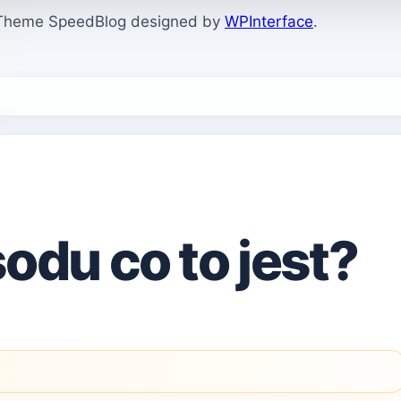
. Theme SpeedBlog designed by
WPInterface
.
odu co to jest?