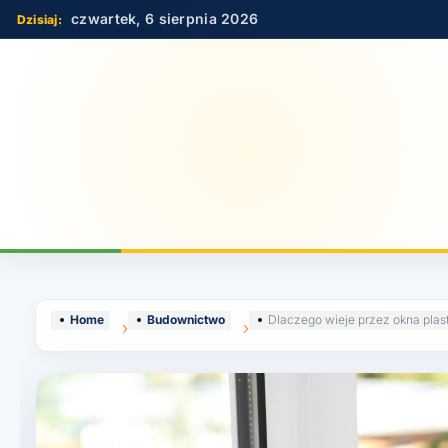
Skip
czwartek, 6 sierpnia 2026
to
content
Home
Budownictwo
Dlaczego wieje przez okna plas