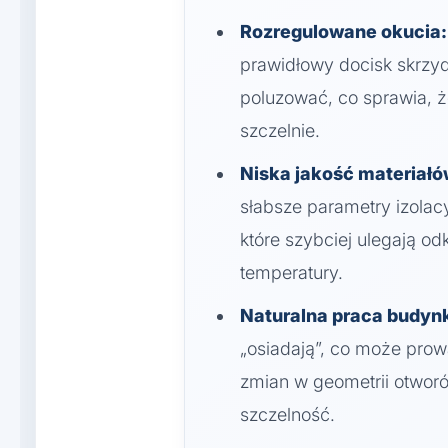
Rozregulowane okucia:
prawidłowy docisk skrzy
poluzować, co sprawia, 
szczelnie.
Niska jakość materiałó
słabsze parametry izolac
które szybciej ulegają 
temperatury.
Naturalna praca budyn
„osiadają”, co może prow
zmian w geometrii otwor
szczelność.