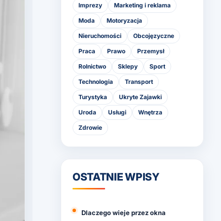
Imprezy
Marketing i reklama
Moda
Motoryzacja
Nieruchomości
Obcojęzyczne
Praca
Prawo
Przemysł
Rolnictwo
Sklepy
Sport
Technologia
Transport
Turystyka
Ukryte Zajawki
Uroda
Usługi
Wnętrza
Zdrowie
OSTATNIE WPISY
Dlaczego wieje przez okna