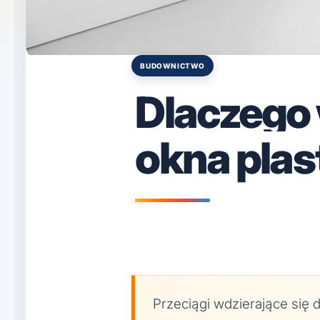
BUDOWNICTWO
Posted
in
Dlaczego 
okna pla
Przeciągi wdzierające się