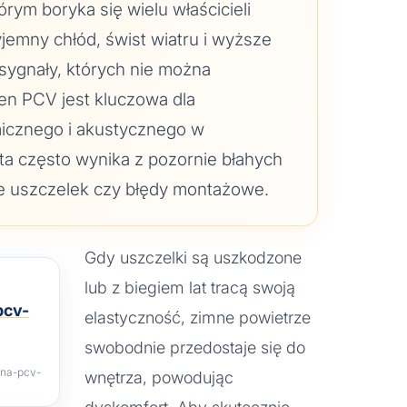
órym boryka się wielu właścicieli
jemny chłód, świst wiatru i wyższe
sygnały, których nie można
en PCV jest kluczowa dla
micznego i akustycznego w
ata często wynika z pozornie błahych
ie uszczelek czy błędy montażowe.
Gdy uszczelki są uszkodzone
lub z biegiem lat tracą swoją
elastyczność, zimne powietrze
swobodnie przedostaje się do
kna-pcv-
wnętrza, powodując