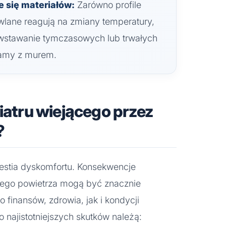
e się materiałów:
Zarówno profile
owlane reagują na zmiany temperatury,
stawanie tymczasowych lub trwałych
ramy z murem.
wiatru wiejącego przez
?
westia dyskomfortu. Konsekwencje
nego powietrza mogą być znacznie
 finansów, zdrowia, jak i kondycji
 najistotniejszych skutków należą: