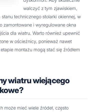
dyskomfort. Aby skutecznie
walczyć z tym zjawiskiem,
a stanu technicznego stolarki okiennej, w
owo zamontowane i wyregulowane okna
jścia dla wiatru. Warto również upewnić
dzone w ościeżnicy, ponieważ nawet
a etapie montażu mogą stać się źródłem
ny wiatru wiejącego
tikowe?
ch może mieć wiele źródeł, często