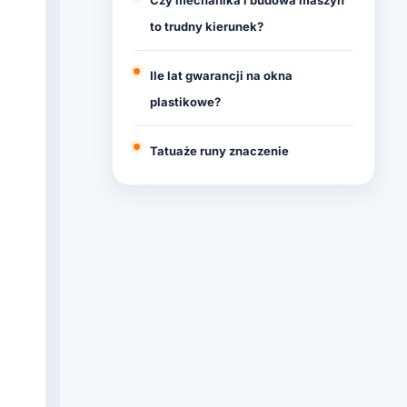
Czy mechanika i budowa maszyn
to trudny kierunek?
Ile lat gwarancji na okna
plastikowe?
Tatuaże runy znaczenie