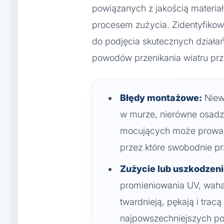
powiązanych z jakością materia
procesem zużycia. Zidentyfikow
do podjęcia skutecznych działa
powodów przenikania wiatru prze
Błędy montażowe:
Niew
w murze, nierówne osadze
mocujących może prowadz
przez które swobodnie pr
Zużycie lub uszkodzeni
promieniowania UV, waha
twardnieją, pękają i trac
najpowszechniejszych po