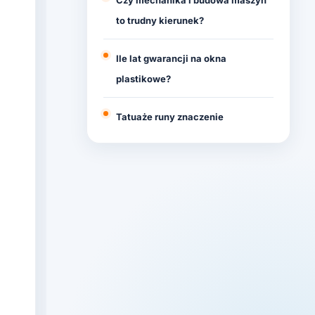
Czy mechanika i budowa maszyn
to trudny kierunek?
Ile lat gwarancji na okna
plastikowe?
Tatuaże runy znaczenie