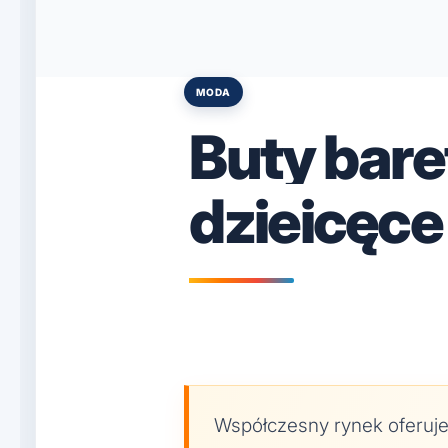
MODA
Posted
in
Buty bare
dzieicęce
Współczesny rynek oferuj