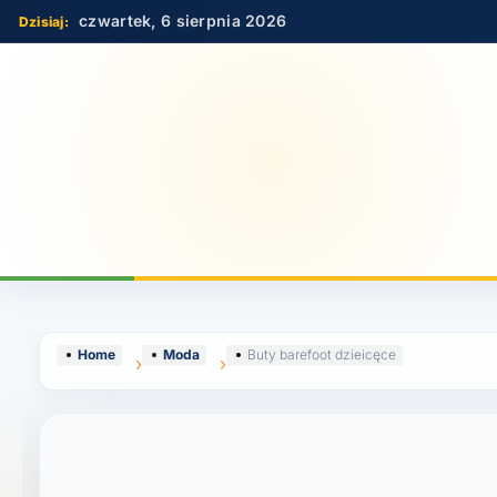
Skip
czwartek, 6 sierpnia 2026
to
content
Home
Moda
Buty barefoot dzieicęce