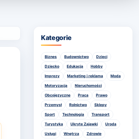
Kategorie
Biznes
Budownictwo
Dzieci
Dziecko
Edukacja
Hobby
Imprezy
Marketing i reklama
Moda
Motoryzacja
Nieruchomości
Obcojęzyczne
Praca
Prawo
Przemysł
Rolnictwo
Sklepy
Sport
Technologia
Transport
Turystyka
Ukryte Zajawki
Uroda
Usługi
Wnętrza
Zdrowie