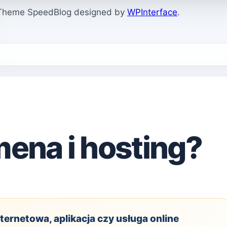
. Theme SpeedBlog designed by
WPInterface
.
mena i hosting?
ernetowa, aplikacja czy usługa online