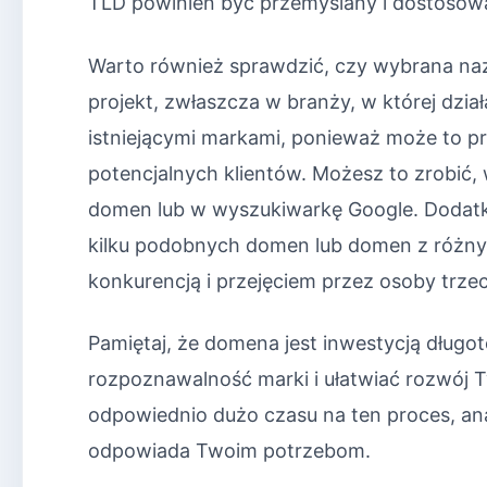
TLD powinien być przemyślany i dostosow
Warto również sprawdzić, czy wybrana naz
projekt, zwłaszcza w branży, w której dzi
istniejącymi markami, ponieważ może to p
potencjalnych klientów. Możesz to zrobić,
domen lub w wyszukiwarkę Google. Dodatk
kilku podobnych domen lub domen z różnym
konkurencją i przejęciem przez osoby trzec
Pamiętaj, że domena jest inwestycją dłu
rozpoznawalność marki i ułatwiać rozwój T
odpowiednio dużo czasu na ten proces, anali
odpowiada Twoim potrzebom.