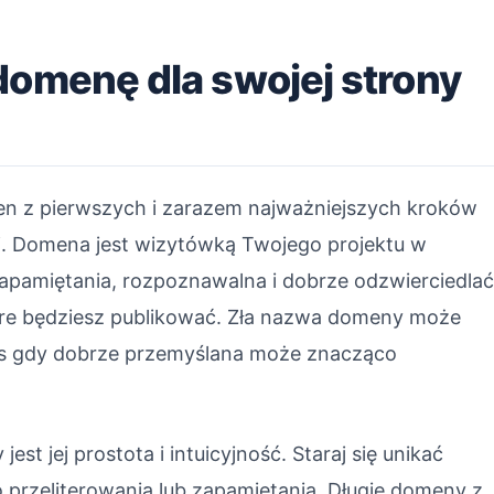
domenę dla swojej strony
n z pierwszych i zarazem najważniejszych kroków
ej. Domena jest wizytówką Twojego projektu w
zapamiętania, rozpoznawalna i dobrze odzwierciedla
które będziesz publikować. Zła nazwa domeny może
zas gdy dobrze przemyślana może znacząco
 jej prostota i intuicyjność. Staraj się unikać
 przeliterowania lub zapamiętania. Długie domeny z