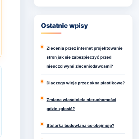
Ostatnie wpisy
Zlecenia przez internet projektowanie
stron jak sie zabezpieczyć przed
nieuczciwymi zleceniodawcami?
Dlaczego wieje przez okna plastikowe?
Zmiana właściciela nieruchomości
gdzie zgłosić?
Stolarka budowlana co obejmuje?