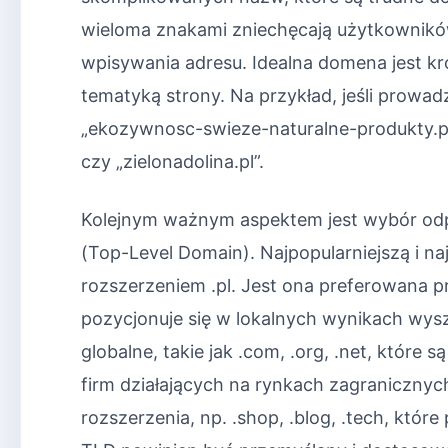
wieloma znakami zniechęcają użytkowników
wpisywania adresu. Idealna domena jest kró
tematyką strony. Na przykład, jeśli prowa
„ekozywnosc-swieze-naturalne-produkty.pl”
czy „zielonadolina.pl”.
Kolejnym ważnym aspektem jest wybór od
(Top-Level Domain). Najpopularniejszą i n
rozszerzeniem .pl. Jest ona preferowana pr
pozycjonuje się w lokalnych wynikach wys
globalne, takie jak .com, .org, .net, któ
firm działających na rynkach zagranicznych
rozszerzenia, np. .shop, .blog, .tech, któr