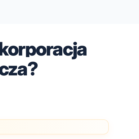
 korporacja
cza?