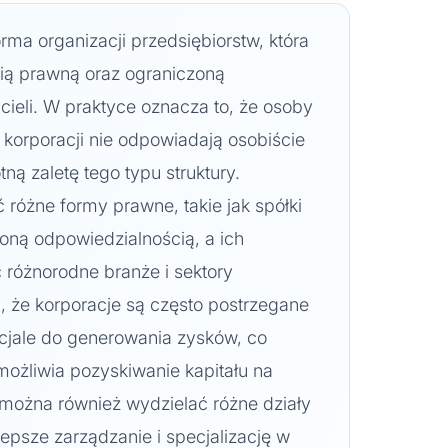
rma organizacji przedsiębiorstw, która
cią prawną oraz ograniczoną
icieli. W praktyce oznacza to, że osoby
korporacji nie odpowiadają osobiście
otną zaletę tego typu struktury.
różne formy prawne, takie jak spółki
zoną odpowiedzialnością, a ich
różnorodne branże i sektory
, że korporacje są często postrzegane
ncjale do generowania zysków, co
możliwia pozyskiwanie kapitału na
 można również wydzielać różne działy
lepsze zarządzanie i specjalizację w