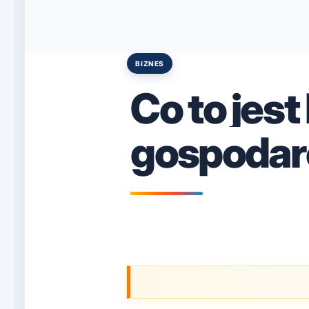
BIZNES
Posted
in
Co to jest
gospodar