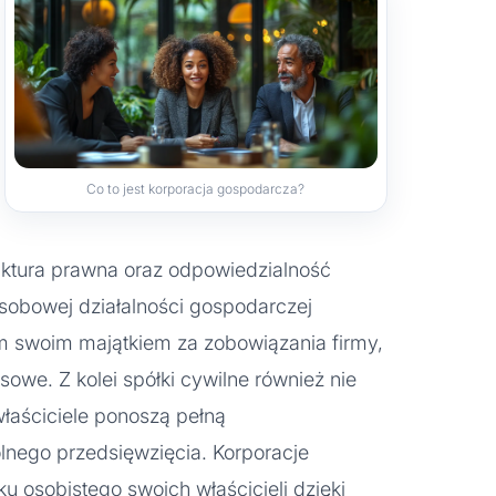
Co to jest korporacja gospodarcza?
ruktura prawna oraz odpowiedzialność
osobowej działalności gospodarczej
m swoim majątkiem za zobowiązania firmy,
sowe. Z kolei spółki cywilne również nie
właściciele ponoszą pełną
lnego przedsięwzięcia. Korporacje
u osobistego swoich właścicieli dzięki