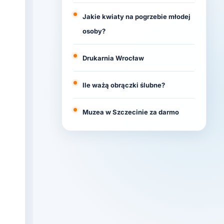
Jakie kwiaty na pogrzebie młodej
osoby?
Drukarnia Wrocław
Ile ważą obrączki ślubne?
Muzea w Szczecinie za darmo