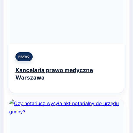
Posted
PRAWO
in
Kancelaria prawo medyczne
Warszawa