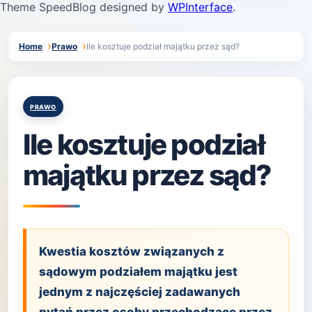
Theme SpeedBlog designed by
WPInterface
.
Home
Prawo
Ile kosztuje podział majątku przez sąd?
Posted
PRAWO
in
Ile kosztuje podział
majątku przez sąd?
Kwestia kosztów związanych z
sądowym podziałem majątku jest
jednym z najczęściej zadawanych