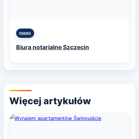
Posted
PRAWO
in
Biura notarialne Szczecin