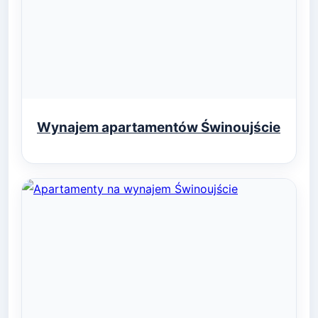
Wynajem apartamentów Świnoujście