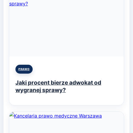
Posted
PRAWO
in
Jaki procent bierze adwokat od
wygranej sprawy?