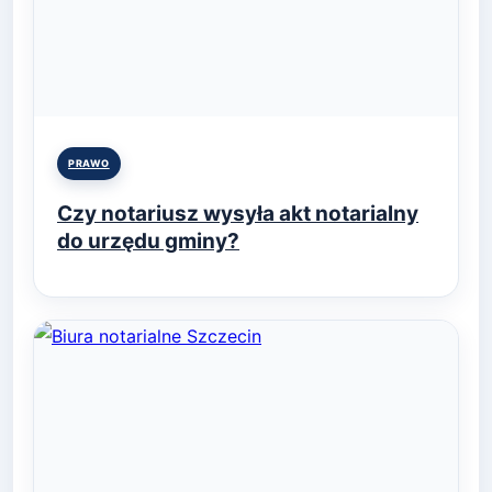
Posted
PRAWO
in
Czy notariusz wysyła akt notarialny
do urzędu gminy?