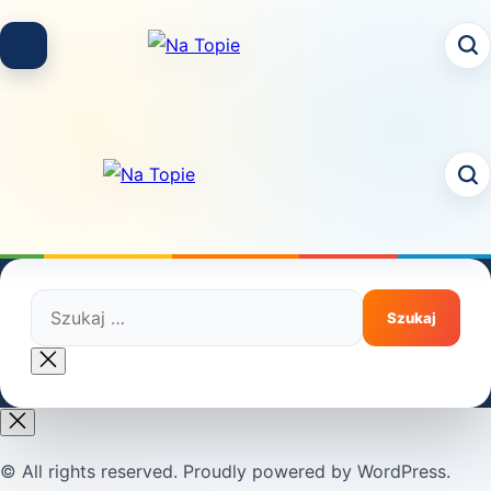
Skip
to
content
Szukaj:
Close
search
© All rights reserved. Proudly powered by WordPress.