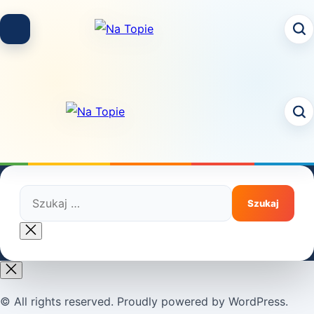
Skip
to
content
Szukaj:
Close
search
© All rights reserved. Proudly powered by WordPress.