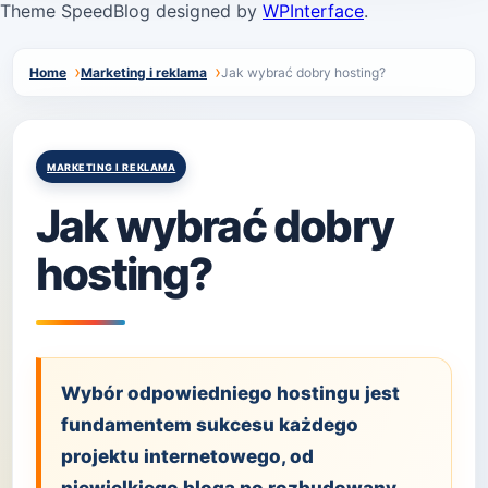
Theme SpeedBlog designed by
WPInterface
.
Home
Marketing i reklama
Jak wybrać dobry hosting?
Posted
MARKETING I REKLAMA
in
Jak wybrać dobry
hosting?
Wybór odpowiedniego hostingu jest
fundamentem sukcesu każdego
projektu internetowego, od