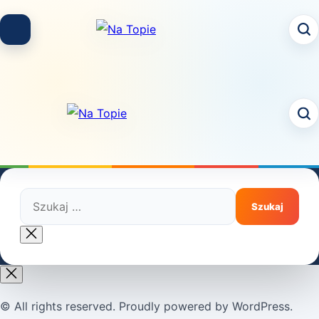
Skip
to
content
Szukaj:
Close
search
© All rights reserved. Proudly powered by WordPress.