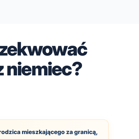
gzekwować
z niemiec?
rodzica mieszkającego za granicą,