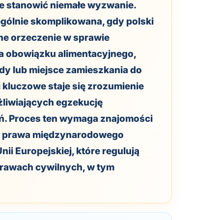
e stanowić niemałe wyzwanie.
zególnie skomplikowana, gdy polski
e orzeczenie w sprawie
ka obowiązku alimentacyjnego,
y lub miejsce zamieszkania do
i kluczowe staje się zrozumienie
liwiających egzekucję
ń. Proces ten wymaga znajomości
w prawa międzynarodowego
ii Europejskiej, które regulują
rawach cywilnych, w tym