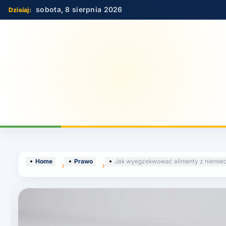
Skip
sobota, 8 sierpnia 2026
to
content
Home
Prawo
Jak wyegzekwować alimenty z niemie