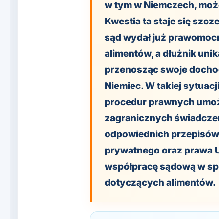
w tym w Niemczech, moż
Kwestia ta staje się szc
sąd wydał już prawomocn
alimentów, a dłużnik uni
przenosząc swoje dochod
Niemiec. W takiej sytuacj
procedur prawnych umoż
zagranicznych świadcze
odpowiednich przepisó
prywatnego oraz prawa Un
współpracę sądową w sp
dotyczących alimentów.