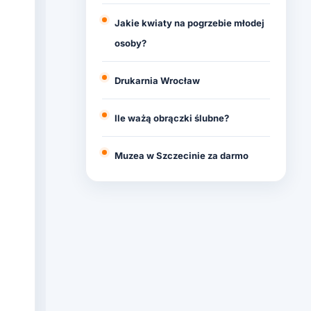
Jakie kwiaty na pogrzebie młodej
osoby?
Drukarnia Wrocław
Ile ważą obrączki ślubne?
Muzea w Szczecinie za darmo