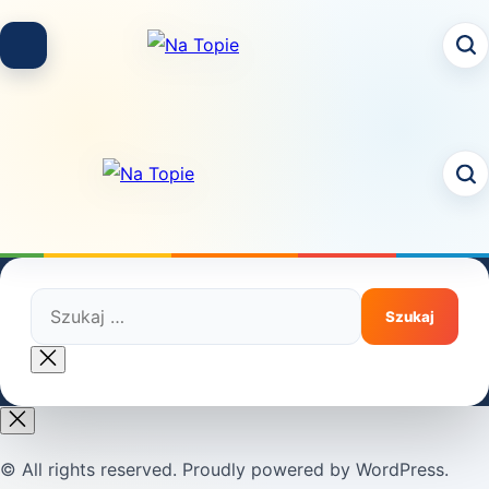
Skip
to
content
Szukaj:
Close
search
© All rights reserved. Proudly powered by WordPress.