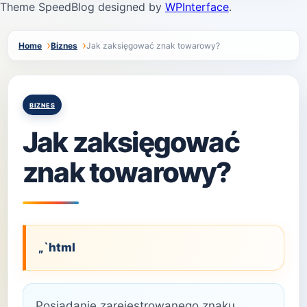
Theme SpeedBlog designed by
WPInterface
.
Home
Biznes
Jak zaksięgować znak towarowy?
Posted
BIZNES
in
Jak zaksięgować
znak towarowy?
„`html
Posiadanie zarejestrowanego znaku