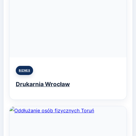
Posted
BIZNES
in
Drukarnia Wrocław