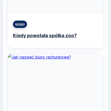
Posted
BIZNES
in
Kiedy powstała spółka zoo?