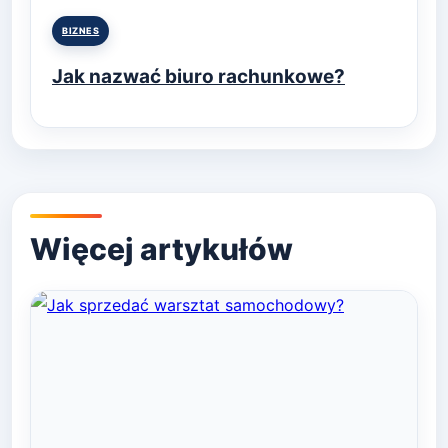
Posted
BIZNES
in
Jak nazwać biuro rachunkowe?