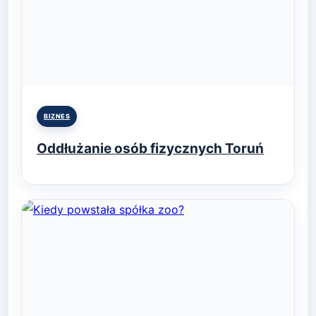
Posted
BIZNES
in
Oddłużanie osób fizycznych Toruń