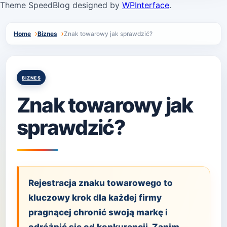
Theme SpeedBlog designed by
WPInterface
.
Home
Biznes
Znak towarowy jak sprawdzić?
Posted
BIZNES
in
Znak towarowy jak
sprawdzić?
Rejestracja znaku towarowego to
kluczowy krok dla każdej firmy
pragnącej chronić swoją markę i