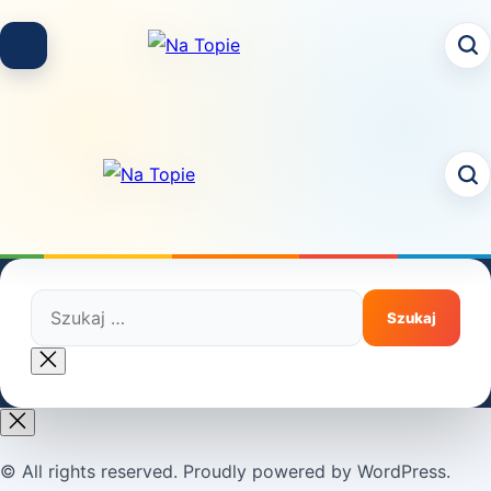
Skip
to
content
Szukaj:
Close
search
© All rights reserved. Proudly powered by WordPress.