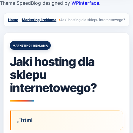
Theme SpeedBlog designed by
WPInterface
.
Home
Marketing i reklama
Jaki hosting dla sklepu internetowego?
Posted
MARKETING I REKLAMA
in
Jaki hosting dla
sklepu
internetowego?
„`html