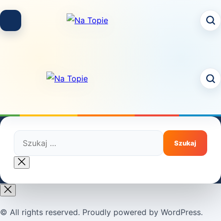
Skip
to
content
Szukaj:
Close
search
© All rights reserved. Proudly powered by WordPress.