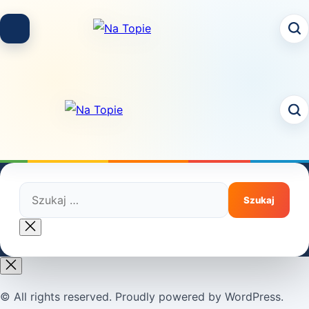
Skip
to
content
Szukaj:
Close
search
© All rights reserved. Proudly powered by WordPress.