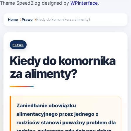
Theme SpeedBlog designed by
WPInterface
.
Home
Prawo
Kiedy do komornika za alimenty?
Posted
PRAWO
in
Kiedy do komornika
za alimenty?
Zaniedbanie obowiązku
alimentacyjnego przez jednego z
rodziców stanowi poważny problem dla