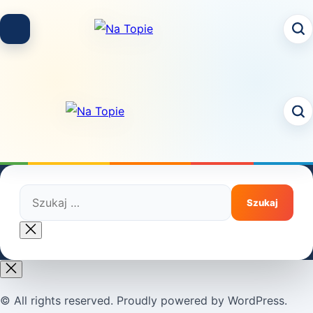
Skip
to
content
Szukaj:
Close
search
© All rights reserved. Proudly powered by WordPress.