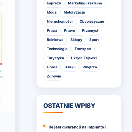
Imprezy
Marketing i reklama
Moda
Motoryzacja
Nieruchomości
Obcojęzyczne
Praca
Prawo
Przemysł
Rolnictwo
Sklepy
Sport
Technologia
Transport
Turystyka
Ukryte Zajawki
Uroda
Usługi
Wnętrza
Zdrowie
OSTATNIE WPISY
Ile jest gwarancji na implanty?