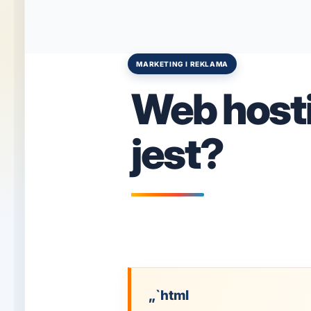
MARKETING I REKLAMA
Posted
in
Web hosti
jest?
„`html