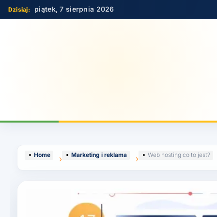
Skip
piątek, 7 sierpnia 2026
to
content
Home
Marketing i reklama
Web hosting co to jest?