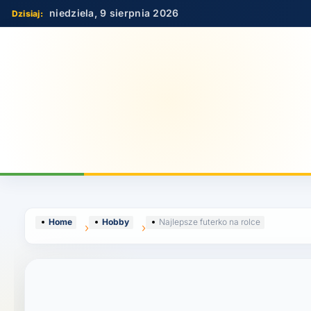
Skip
niedziela, 9 sierpnia 2026
to
content
Home
Hobby
Najlepsze futerko na rolce