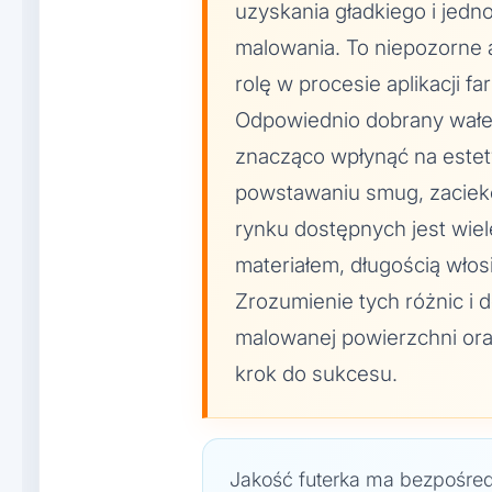
uzyskania gładkiego i jed
malowania. To niepozorne
rolę w procesie aplikacji fa
Odpowiednio dobrany wałek
znacząco wpłynąć na este
powstawaniu smug, zaciek
rynku dostępnych jest wiel
materiałem, długością włos
Zrozumienie tych różnic i 
malowanej powierzchni ora
krok do sukcesu.
Jakość futerka ma bezpośred