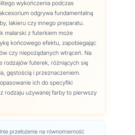
nolitego wykończenia podczas
 akcesorium odgrywa fundamentalną
rby, lakieru czy innego preparatu.
 malarski z futerkiem może
tykę końcowego efektu, zapobiegając
ów czy niepożądanych wtrąceń. Na
e rodzajów futerek, różniących się
ia, gęstością i przeznaczeniem.
dopasowanie ich do specyfiki
z rodzaju używanej farby to pierwszy
nie przełożenie na równomierność