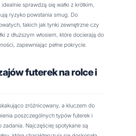
idealnie sprawdzą się wałki z krótkim,
zują ryzyko powstania smug. Do
watych, takich jak tynki zewnętrzne czy
ki z dłuższym włosiem, które docierają do
ności, zapewniając pełne pokrycie.
ajów futerek na rolce i
askakująco zróżnicowany, a kluczem do
nienia poszczególnych typów futerek i
 zadania. Najczęściej spotykane są
łny, które charakteryzują się doskonałą