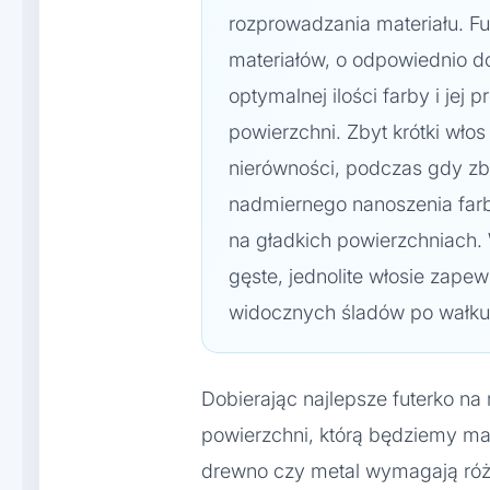
rozprowadzania materiału. Fu
materiałów, o odpowiednio d
optymalnej ilości farby i jej
powierzchni. Zbyt krótki wł
nierówności, podczas gdy zb
nadmiernego nanoszenia farb
na gładkich powierzchniach. W
gęste, jednolite włosie zape
widocznych śladów po wałku
Dobierając najlepsze futerko na
powierzchni, którą będziemy malo
drewno czy metal wymagają róż