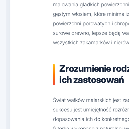
malowania gładkich powierzchni 
gęstym włosiem, które minimali
powierzchni porowatych i chropo
surowe drewno, lepsze będą wał
wszystkich zakamarków i nierów
Zrozumienie rodz
ich zastosowań
Świat wałków malarskich jest z
sukcesu jest umiejętność rozróż
dopasowania ich do konkretnego
futerka wykonane z naturalnej we