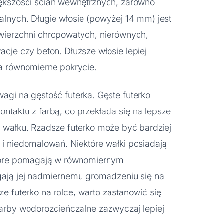
ększości ścian wewnętrznych, zarówno
uralnych. Długie włosie (powyżej 14 mm) jest
ierzchni chropowatych, nierównych,
ewacje czy beton. Dłuższe włosie lepiej
ia równomierne pokrycie.
wagi na gęstość futerka. Gęste futerko
ntaktu z farbą, co przekłada się na lepsze
o wałku. Rzadsze futerko może być bardziej
i niedomalowań. Niektóre wałki posiadają
które pomagają w równomiernym
gają jej nadmiernemu gromadzeniu się na
e futerko na rolce, warto zastanowić się
arby wodorozcieńczalne zazwyczaj lepiej