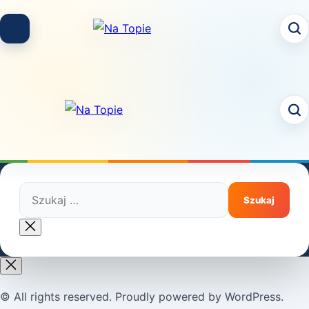
Skip
to
content
Szukaj:
Close
search
© All rights reserved. Proudly powered by WordPress.