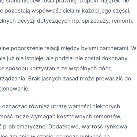
ię stanu niepewności prawnej. Dopóki majątek nie
e pozostają współwłaścicielami każdej jego części,
lnych decyzji dotyczących np. sprzedaży, remontu
lne pogorszenie relacji między byłymi partnerami. W
 już nie istnieje, ale podział nie został dokonany,
ce sposobu korzystania ze wspólnych dóbr,
rządzania. Brak jasnych zasad może prowadzić do
kcjonowanie.
 oznaczać również utratę wartości niektórych
chomość może wymagać kosztownych remontów,
być problematyczne. Dodatkowo, wartość rynkowa
ulec zmianie w czasie, co może wpłynąć na