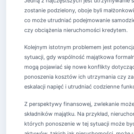
Jedną z najczęstszych jest utrzymywanie s
zostanie podzielony, oboje byli małżonkowi
co może utrudniać podejmowanie samodzie
czy obciążenia nieruchomości kredytem.
Kolejnym istotnym problemem jest potencja
sytuacji, gdy wspólność majątkowa formalnie
mogą pojawiać się nowe konflikty dotyczą
ponoszenia kosztów ich utrzymania czy za
eskalacji napięć i utrudniać codzienne fun
Z perspektywy finansowej, zwlekanie może
składników majątku. Na przykład, nieru
których ponoszenie w tej sytuacji może 
aktywów, takich jak nieruchomości, może 