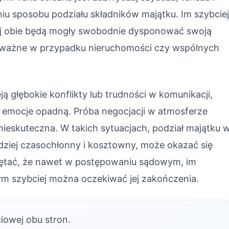
iu sposobu podziału składników majątku. Im szybcie
iej obie będą mogły swobodnie dysponować swoją
e ważne w przypadku nieruchomości czy wspólnych
ieją głębokie konflikty lub trudności w komunikacji,
dy emocje opadną. Próba negocjacji w atmosferze
nieskuteczna. W takich sytuacjach, podział majątku 
ziej czasochłonny i kosztowny, może okazać się
ętać, że nawet w postępowaniu sądowym, im
ym szybciej można oczekiwać jej zakończenia.
ciowej obu stron.