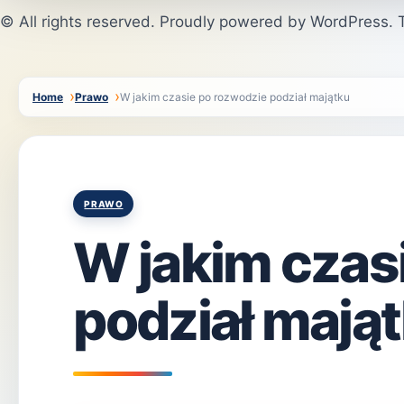
© All rights reserved. Proudly powered by WordPress
Home
Prawo
W jakim czasie po rozwodzie podział majątku
Posted
PRAWO
in
W jakim czas
podział mają