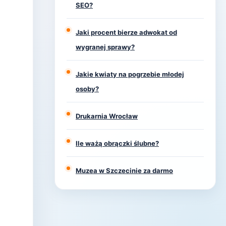
SEO?
Jaki procent bierze adwokat od
wygranej sprawy?
Jakie kwiaty na pogrzebie młodej
osoby?
Drukarnia Wrocław
Ile ważą obrączki ślubne?
Muzea w Szczecinie za darmo