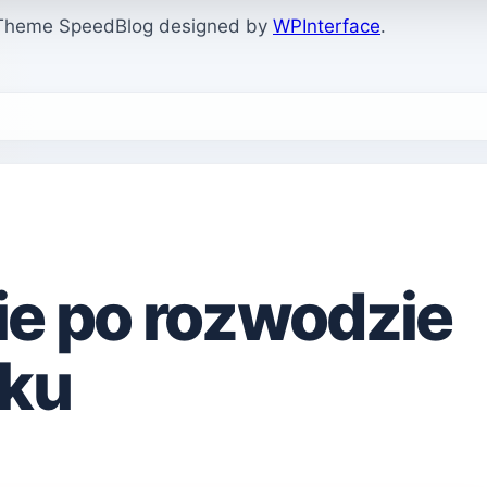
. Theme SpeedBlog designed by
WPInterface
.
ie po rozwodzie
tku