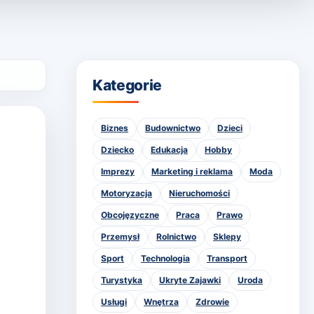
Kategorie
Biznes
Budownictwo
Dzieci
Dziecko
Edukacja
Hobby
Imprezy
Marketing i reklama
Moda
Motoryzacja
Nieruchomości
Obcojęzyczne
Praca
Prawo
Przemysł
Rolnictwo
Sklepy
Sport
Technologia
Transport
Turystyka
Ukryte Zajawki
Uroda
Usługi
Wnętrza
Zdrowie