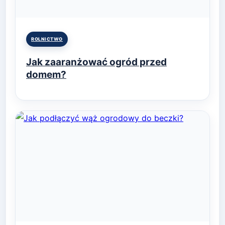
Posted
ROLNICTWO
in
Jak zaaranżować ogród przed
domem?