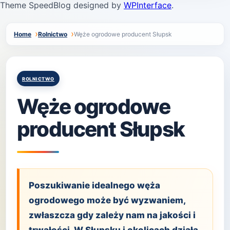
Theme SpeedBlog designed by
WPInterface
.
Home
Rolnictwo
Węże ogrodowe producent Słupsk
Posted
ROLNICTWO
in
Węże ogrodowe
producent Słupsk
Poszukiwanie idealnego węża
ogrodowego może być wyzwaniem,
zwłaszcza gdy zależy nam na jakości i