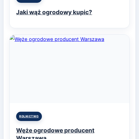
in
Jaki wąż ogrodowy kupic?
Posted
ROLNICTWO
in
Węże ogrodowe producent
Warszawa