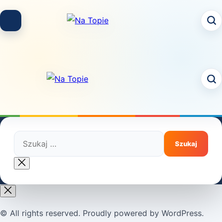
Skip
to
content
Szukaj:
Close
search
© All rights reserved. Proudly powered by WordPress.