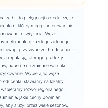
arzędzi do pielęgnacji ogrodu często
ducentom, którzy mogą zaoferować nie
dopasowane rozwiązania. Węże
nym elementem każdego zielonego
ej uwagi przy wyborze. Producenci z
oją reputację, oferując produkty
łów, odporne na zmienne warunki
użytkowanie. Wybierając węże
producenta, stawiamy na lokalny
 wspieramy rozwój regionalnego
zumienie, jakie cechy powinien
, aby służył przez wiele sezonów,