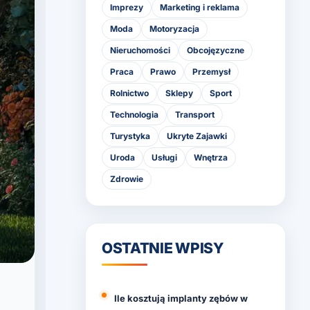
Imprezy
Marketing i reklama
Moda
Motoryzacja
Nieruchomości
Obcojęzyczne
Praca
Prawo
Przemysł
Rolnictwo
Sklepy
Sport
Technologia
Transport
Turystyka
Ukryte Zajawki
Uroda
Usługi
Wnętrza
Zdrowie
OSTATNIE WPISY
Ile kosztują implanty zębów w