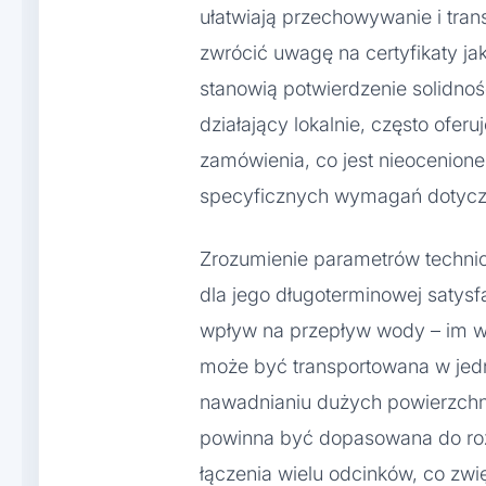
ułatwiają przechowywanie i tran
zwrócić uwagę na certyfikaty ja
stanowią potwierdzenie solidnoś
działający lokalnie, często ofer
zamówienia, co jest nieocenion
specyficznych wymagań dotyczą
Zrozumienie parametrów techni
dla jego długoterminowej satys
wpływ na przepływ wody – im wi
może być transportowana w jedno
nawadnianiu dużych powierzchn
powinna być dopasowana do roz
łączenia wielu odcinków, co zwię