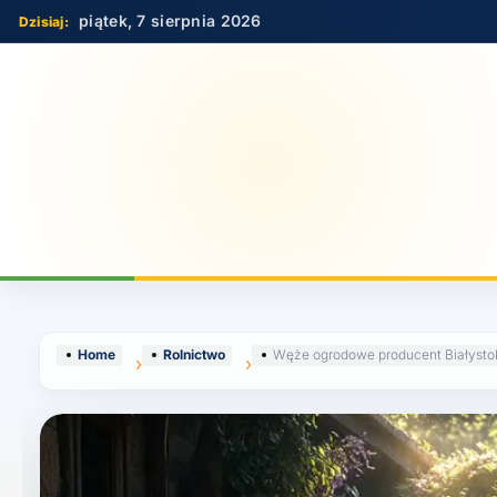
Skip
piątek, 7 sierpnia 2026
to
content
Home
Rolnictwo
Węże ogrodowe producent Białysto