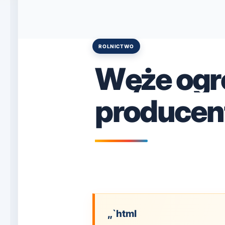
ROLNICTWO
Posted
in
Węże og
producent
„`html