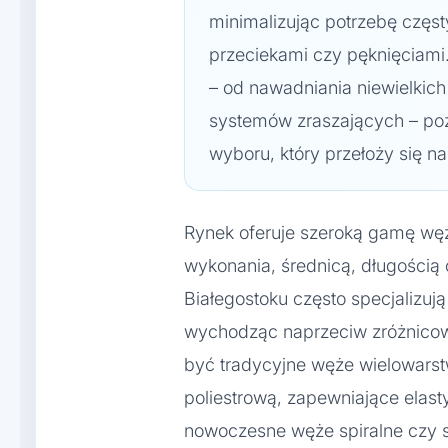
minimalizując potrzebę częst
przeciekami czy pęknięciami
– od nawadniania niewielkich
systemów zraszających – p
wyboru, który przełoży się na
Rynek oferuje szeroką gamę wę
wykonania, średnicą, długością 
Białegostoku często specjalizuj
wychodząc naprzeciw zróżnico
być tradycyjne węże wielowars
poliestrową, zapewniające elast
nowoczesne węże spiralne czy 