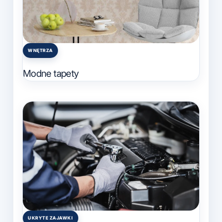
WNĘTRZA
Posted
in
Modne tapety
UKRYTE ZAJAWKI