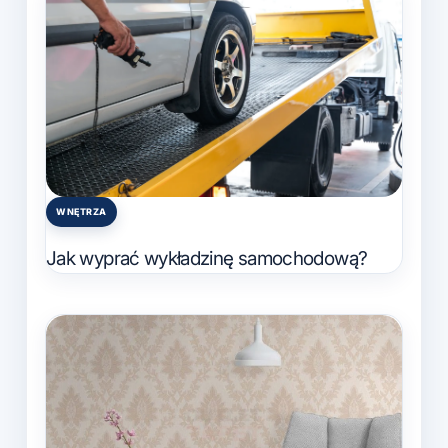
WNĘTRZA
Posted
in
Jak wyprać wykładzinę samochodową?