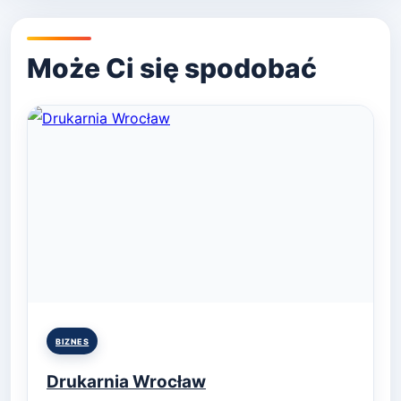
Posted
BIZNES
in
Drukarnia Wrocław