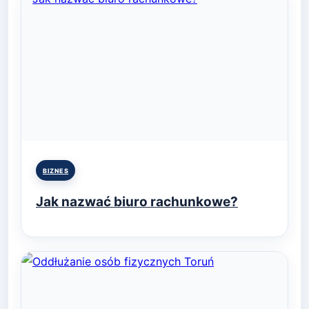
Posted
BIZNES
in
Jak nazwać biuro rachunkowe?