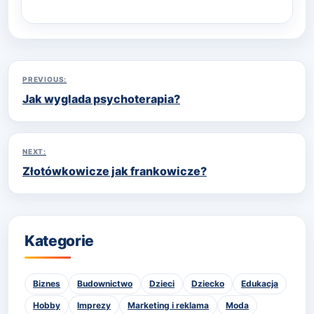
Nawigacja
PREVIOUS:
Jak wyglada psychoterapia?
wpisu
NEXT:
Złotówkowicze jak frankowicze?
Kategorie
Biznes
Budownictwo
Dzieci
Dziecko
Edukacja
Hobby
Imprezy
Marketing i reklama
Moda