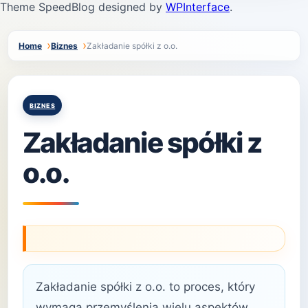
Theme SpeedBlog designed by
WPInterface
.
Home
Biznes
Zakładanie spółki z o.o.
Posted
BIZNES
in
Zakładanie spółki z
o.o.
Zakładanie spółki z o.o. to proces, który
wymaga przemyślenia wielu aspektów