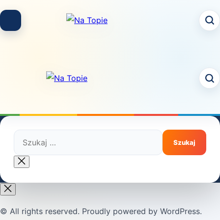
Skip
to
content
Szukaj:
Close
search
© All rights reserved. Proudly powered by WordPress.