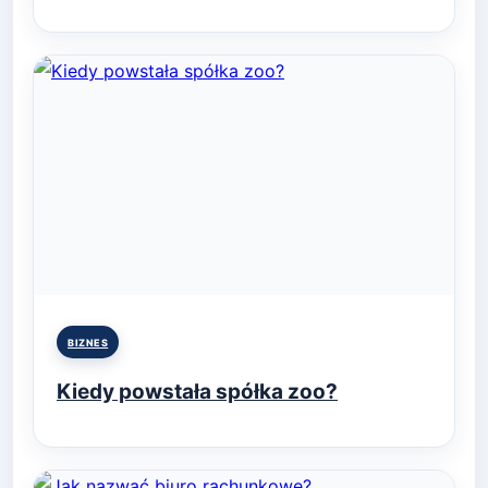
Posted
BIZNES
in
Kiedy powstała spółka zoo?