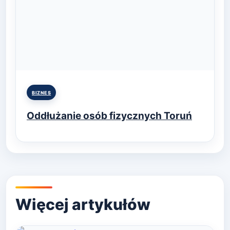
Posted
BIZNES
in
Oddłużanie osób fizycznych Toruń