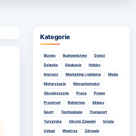
Kategorie
Biznes
Budownictwo
Dzieci
Dziecko
Edukacja
Hobby
Imprezy
Marketing i reklama
Moda
Motoryzacja
Nieruchomości
Obcojęzyczne
Praca
Prawo
Przemysł
Rolnictwo
Sklepy
Sport
Technologia
Transport
Turystyka
Ukryte Zajawki
Uroda
Usługi
Wnętrza
Zdrowie