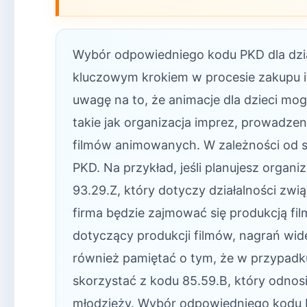
Wybór odpowiedniego kodu PKD dla dział
kluczowym krokiem w procesie zakupu i 
uwagę na to, że animacje dla dzieci mo
takie jak organizacja imprez, prowadze
filmów animowanych. W zależności od s
PKD. Na przykład, jeśli planujesz organ
93.29.Z, który dotyczy działalności zwią
firma będzie zajmować się produkcją f
dotyczący produkcji filmów, nagrań wid
również pamiętać o tym, że w przypad
skorzystać z kodu 85.59.B, który odnosi
młodzieży. Wybór odpowiedniego kodu P