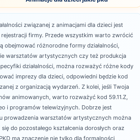
alności związanej z animacjami dla dzieci jest
rejestracji firmy. Przede wszystkim warto zwrócić
gą obejmować różnorodne formy działalności,
nie warsztatów artystycznych czy też produkcja
pecyfiki działalności, można rozważyć różne kody
izować imprezy dla dzieci, odpowiedni będzie kod
zanej z organizacją wydarzeń. Z kolei, jeśli Twoja
ilmów animowanych, warto rozważyć kod 59.11.Z,
eo i programów telewizyjnych. Dobrze jest
ku prowadzenia warsztatów artystycznych można
 się do pozostałego kształcenia dorosłych oraz
KD ma znaczenie nie tylko dla formalności