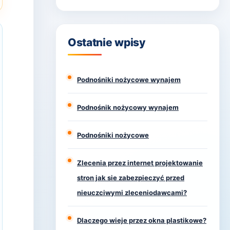
Ostatnie wpisy
Podnośniki nożycowe wynajem
Podnośnik nożycowy wynajem
Podnośniki nożycowe
Zlecenia przez internet projektowanie
stron jak sie zabezpieczyć przed
nieuczciwymi zleceniodawcami?
Dlaczego wieje przez okna plastikowe?