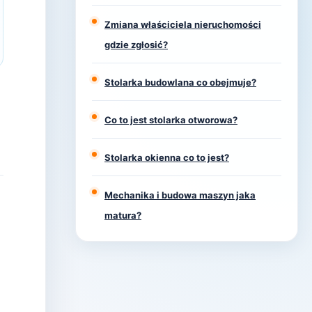
Zmiana właściciela nieruchomości
gdzie zgłosić?
Stolarka budowlana co obejmuje?
Co to jest stolarka otworowa?
Stolarka okienna co to jest?
Mechanika i budowa maszyn jaka
matura?