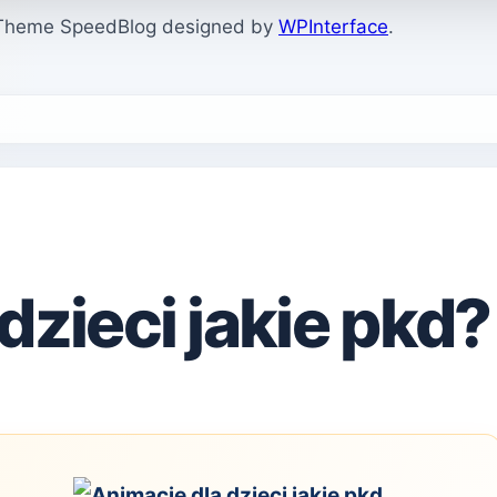
. Theme SpeedBlog designed by
WPInterface
.
dzieci jakie pkd?