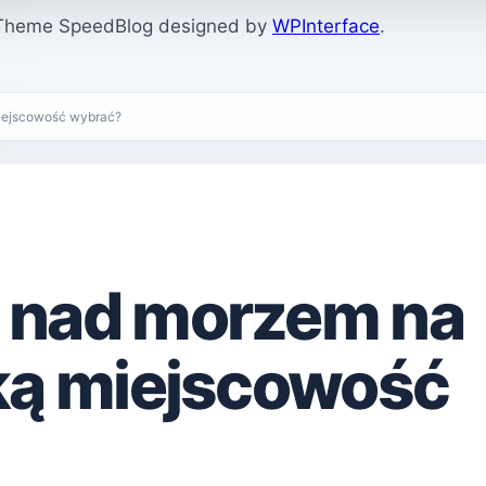
. Theme SpeedBlog designed by
WPInterface
.
iejscowość wybrać?
 nad morzem na
ką miejscowość