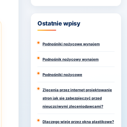
Ostatnie wpisy
Podnośniki nożycowe wynajem
Podnośnik nożycowy wynajem
Podnośniki nożycowe
Zlecenia przez internet projektowanie
stron jak sie zabezpieczyć przed
nieuczciwymi zleceniodawcami?
Dlaczego wieje przez okna plastikowe?