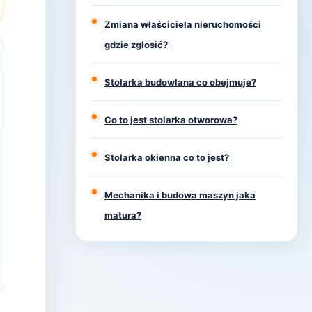
Zmiana właściciela nieruchomości
gdzie zgłosić?
Stolarka budowlana co obejmuje?
Co to jest stolarka otworowa?
Stolarka okienna co to jest?
Mechanika i budowa maszyn jaka
matura?