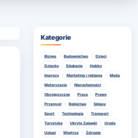
Kategorie
Biznes
Budownictwo
Dzieci
Dziecko
Edukacja
Hobby
Imprezy
Marketing i reklama
Moda
Motoryzacja
Nieruchomości
Obcojęzyczne
Praca
Prawo
Przemysł
Rolnictwo
Sklepy
Sport
Technologia
Transport
Turystyka
Ukryte Zajawki
Uroda
Usługi
Wnętrza
Zdrowie