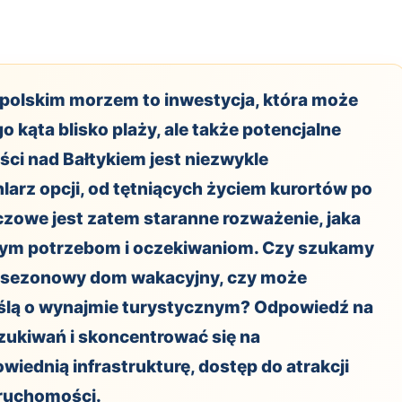
 polskim morzem to inwestycja, która może
o kąta blisko plaży, ale także potencjalne
ci nad Bałtykiem jest niezwykle
larz opcji, od tętniących życiem kurortów po
czowe jest zatem staranne rozważenie, jaka
aszym potrzebom i oczekiwaniom. Czy szukamy
, sezonowy dom wakacyjny, czy może
ślą o wynajmie turystycznym? Odpowiedź na
szukiwań i skoncentrować się na
wiednią infrastrukturę, dostęp do atrakcji
eruchomości.