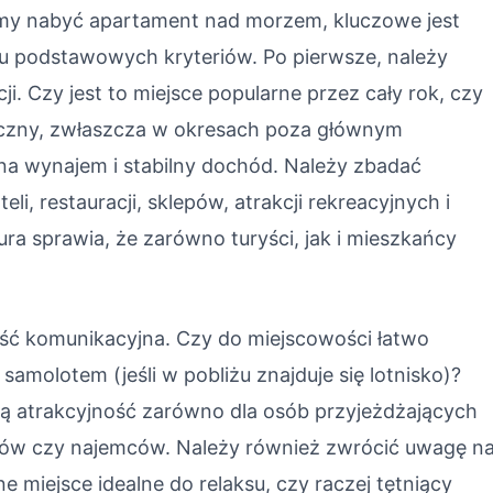
emy nabyć apartament nad morzem, kluczowe jest
ku podstawowych kryteriów. Po pierwsze, należy
ji. Czy jest to miejsce popularne przez cały rok, czy
czny, zwłaszcza w okresach poza głównym
a wynajem i stabilny dochód. Należy zbadać
li, restauracji, sklepów, atrakcji rekreacyjnych i
ura sprawia, że zarówno turyści, jak i mieszkańcy
ść komunikacyjna. Czy do miejscowości łatwo
molotem (jeśli w pobliżu znajduje się lotnisko)?
ą atrakcyjność zarówno dla osób przyjeżdżających
wców czy najemców. Należy również zwrócić uwagę n
e miejsce idealne do relaksu, czy raczej tętniący