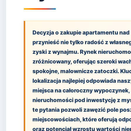
Decyzja o zakupie apartamentu nad
przynieść nie tylko radość z własneg
zyski z wynajmu. Rynek nieruchomoś
zróżnicowany, oferując szeroki wach
spokojne, malownicze zatoczki. Klu
lokalizacja najlepiej odpowiada n
miejsca na całoroczny wypoczynek
nieruchomości pod inwestycję z my
te pytania pozwoli zawęzić pole po
miejscowościach, które oferują odpo
oraz potencjał wzrostu wartości ni