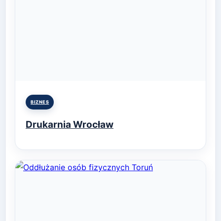
Posted
BIZNES
in
Drukarnia Wrocław