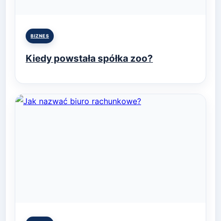
Posted
BIZNES
in
Kiedy powstała spółka zoo?