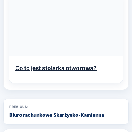
Co to jest stolarka otworowa?
Nawigacja
PREVIOUS:
Biuro rachunkowe Skarżysko-Kamienna
wpisu