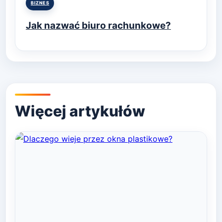
Posted
BIZNES
in
Jak nazwać biuro rachunkowe?