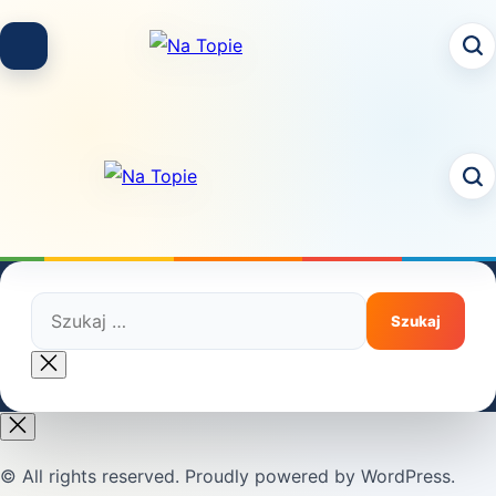
Skip
to
content
Szukaj:
Close
search
© All rights reserved. Proudly powered by WordPress.