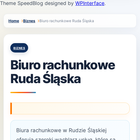
Theme SpeedBlog designed by
WPInterface
.
Home
Biznes
Biuro rachunkowe Ruda Śląska
Posted
BIZNES
in
Biuro rachunkowe
Ruda Śląska
Biura rachunkowe w Rudzie Śląskiej
oferują szeroki wachlarz usług, które są