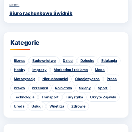
NEXT:
Biuro rachunkowe Świdnik
Kategorie
Biznes
Budownictwo
Dzieci
Dziecko
Edukacja
Hobby
Imprezy
Marketing i reklama
Moda
Motoryzacja
Nieruchomości
Obcojęzyczne
Praca
Prawo
Przemysł
Rolnictwo
Sklepy
Sport
Technologia
Transport
Turystyka
Ukryte Zajawki
Uroda
Usługi
Wnętrza
Zdrowie