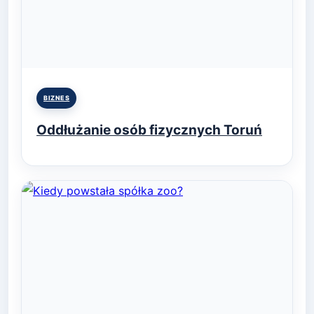
Posted
BIZNES
in
Oddłużanie osób fizycznych Toruń