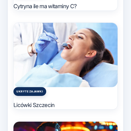
in
Cytryna ile ma witaminy C?
UKRYTE ZAJAWKI
Posted
in
Licówki Szczecin