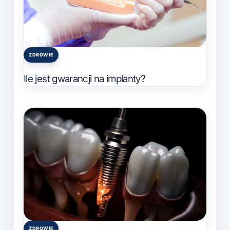
ZDROWIE
Posted
in
Ile jest gwarancji na implanty?
ZDROWIE