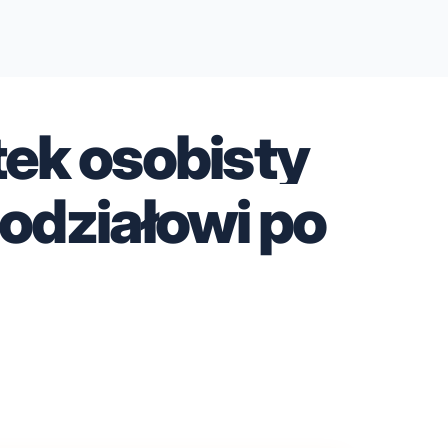
ek osobisty
odziałowi po