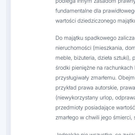
podlega innym zasadom prawnym
fundamentalne dla prawidłowego
wartości dziedziczonego majątk
Do majątku spadkowego zalicza 
nieruchomości (mieszkania, dom
meble, biżuteria, dzieła sztuki),
środki pieniężne na rachunkach 
przysługiwały zmarłemu. Obejm
przykład prawa autorskie, praw
(niewykorzystany urlop, odprawa
przedmioty posiadające wartość
zmarłego w chwili jego śmierci, 
Jednakże nie wszystko, co zwią