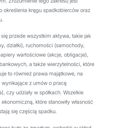
. Zrozumienie tego zakresu jest
 określenia kręgu spadkobierców oraz
u.
się przede wszystkim aktywa, takie jak
y, działki), ruchomości (samochody,
 papiery wartościowe (akcje, obligacje),
bankowych, a także wierzytelności, które
uje to również prawa majątkowe, na
a wynikające z umów o pracę
), czy udziały w spółkach. Wszelkie
 ekonomiczną, które stanowiły własność
stają się częścią spadku.
zane było ze zmarłym, wchodzi w skład