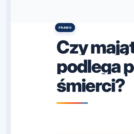
PRAWO
Posted
in
Czy mająt
podlega p
śmierci?