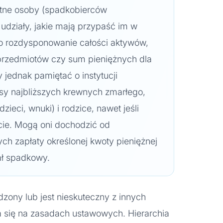
etne osoby (spadkobierców
 udziały, jakie mają przypaść im w
o rozdysponowanie całości aktywów,
 przedmiotów czy sum pieniężnych dla
jednak pamiętać o instytucji
esy najbliższych krewnych zmarłego,
dzieci, wnuki) i rodzice, nawet jeśli
cie. Mogą oni dochodzić od
h zapłaty określonej kwoty pieniężnej
ał spadkowy.
dzony lub jest nieskuteczny z innych
 się na zasadach ustawowych. Hierarchia