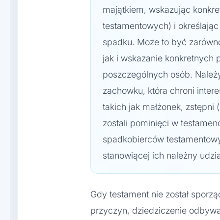
majątkiem, wskazując konkr
testamentowych) i określając
spadku. Może to być zarówn
jak i wskazanie konkretnych
poszczególnych osób. Należy 
zachowku, która chroni inter
takich jak małżonek, zstępni (
zostali pominięci w testamen
spadkobierców testamentowyc
stanowiącej ich należny udzi
Gdy testament nie został sporzą
przyczyn, dziedziczenie odbywa